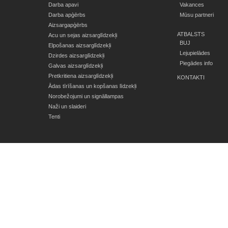
Darba apavi
Vakances
Darba apģērbs
Mūsu partneri
Aizsargapģērbs
ATBALSTS
Acu un sejas aizsarglīdzekļi
BUJ
Elpošanas aizsarglīdzekļi
Lejupielādes
Dzirdes aizsarglīdzekļi
Piegādes info
Galvas aizsarglīdzekļi
Pretkritiena aizsarglīdzekļi
KONTAKTI
Ādas tīrīšanas un kopšanas līdzekļi
Norobežojumi un signāllampas
Naži un slaideri
Tenti