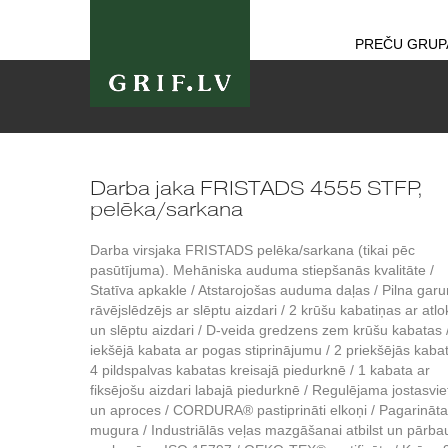
PREČU GRUP
Darba jaka FRISTADS 4555 STFP,
pelēka/sarkana
Darba virsjaka FRISTADS pelēka/sarkana (tikai pēc
pasūtījuma). Mehāniska auduma stiepšanās kvalitāte /
Statīva apkakle / Atstarojošas auduma daļas / Pilna gar
rāvējslēdzējs ar slēptu aizdari / 2 krūšu kabatiņas ar atlo
un slēptu aizdari / D-veida gredzens zem krūšu kabatas 
iekšējā kabata ar pogas stiprinājumu / 2 priekšējās kabat
4 pildspalvas kabatas kreisajā piedurknē / 1 kabata ar
fiksējošu aizdari labajā piedurknē / Regulējama jostasvie
un aproces / CORDURA® pastiprināti elkoņi / Pagarināta
mugura / Industriālās veļas mazgāšanai atbilst un pārba