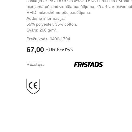
saskaņā ar ISO 15797 / OEKO-TEX® sertificēts / Krāsa 
pieejama pēc individuāla pasūtījuma, kā arī var pievieno
RFID mikroshēmu pēc pasūtījuma.
Auduma informācija:
65% polyester, 35% cotton.
Svars: 260 g/m².
Preču kods:
0406-1794
67,00
EUR
bez PVN
Ražotājs: