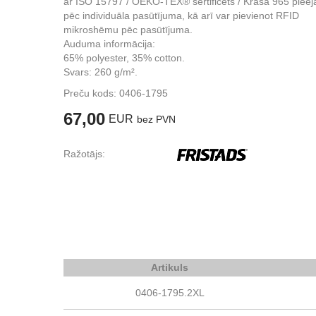
ar ISO 15797 / OEKO-TEX® sertificēts / Krāsa 965 piee
pēc individuāla pasūtījuma, kā arī var pievienot RFID
mikroshēmu pēc pasūtījuma.
Auduma informācija:
65% polyester, 35% cotton.
Svars: 260 g/m².
Preču kods:
0406-1795
67,00
EUR
bez PVN
Ražotājs:
Artikuls
0406-1795.2XL