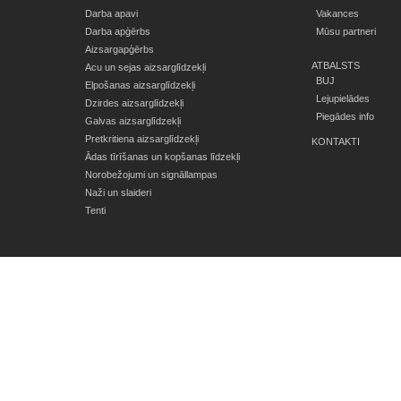
Darba apavi
Vakances
Darba apģērbs
Mūsu partneri
Aizsargapģērbs
ATBALSTS
Acu un sejas aizsarglīdzekļi
BUJ
Elpošanas aizsarglīdzekļi
Lejupielādes
Dzirdes aizsarglīdzekļi
Piegādes info
Galvas aizsarglīdzekļi
Pretkritiena aizsarglīdzekļi
KONTAKTI
Ādas tīrīšanas un kopšanas līdzekļi
Norobežojumi un signāllampas
Naži un slaideri
Tenti