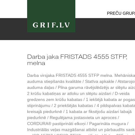
PREČU GRUP
Darba jaka FRISTADS 4555 STFP,
melna
Darba virsjaka FRISTADS 4555 STFP melna. Mehānisk
auduma stiepšanās kvalitāte / Statīva apkakle / Atstaroj
auduma daļas / Pilna garuma rāvējslēdzējs ar slēptu aizd
2 krūšu kabatiņas ar atloku un slēptu aizdari / D-veida
gredzens zem krūšu kabatas / 1 iekšējā kabata ar pogas
stiprinājumu / 2 priekšējās kabatas / 4 pildspalvas kabat
kreisajā piedurknē / 1 kabata ar fiksējošu aizdari labajā
piedurknē / Regulējama jostasvieta un aproces /
CORDURA® pastiprināti elkoņi / Pagarināta mugura /
Industriālās veļas mazgāšanai atbilst un pārbaudīts sas