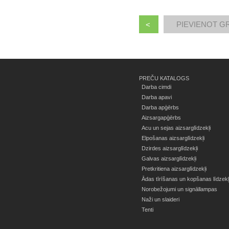
<
PREČU KATALOGS
Darba cimdi
Darba apavi
Darba apģērbs
Aizsargapģērbs
Acu un sejas aizsarglīdzekļi
Elpošanas aizsarglīdzekļi
Dzirdes aizsarglīdzekļi
Galvas aizsarglīdzekļi
Pretkritiena aizsarglīdzekļi
Ādas tīrīšanas un kopšanas līdzekļ
Norobežojumi un signāllampas
Naži un slaideri
Tenti