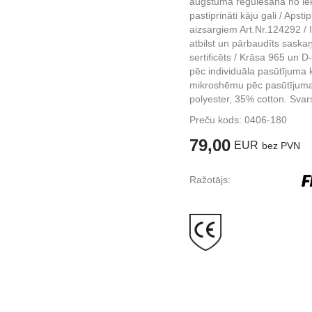
augstuma regulēšana no 
pastiprināti kāju gali / Aps
aizsargiem Art.Nr.124292 / 
atbilst un pārbaudīts sas
sertificēts / Krāsa 965 un D
pēc individuāla pasūtījuma 
mikroshēmu pēc pasūtījuma
polyester, 35% cotton. Svar
Preču kods:
0406-180
79,00
EUR
bez PVN
Ražotājs: