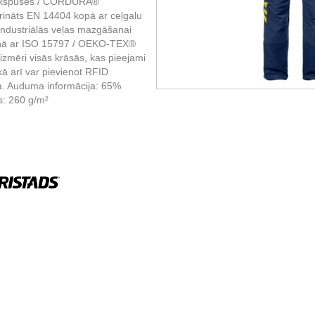
iekšpuses / CORDURA®
tiprināts EN 14404 kopā ar ceļgalu
Industriālās veļas mazgāšanai
kaņā ar ISO 15797 / OEKO-TEX®
-izmēri visās krāsās, kas pieejami
kā arī var pievienot RFID
. Auduma informācija: 65%
s: 260 g/m²