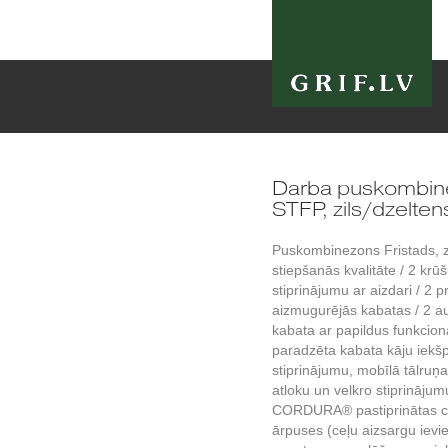
Darba puskombine
STFP, zils/dzelten
Puskombinezons Fristads, 
stiepšanās kvalitāte / 2 krū
stiprinājumu ar aizdari / 2 p
aizmugurējās kabatas / 2 au
kabata ar papildus funkcio
paradzēta kabata kāju iekšp
stiprinājumu, mobīlā tālruņ
atloku un velkro stiprināju
CORDURA® pastiprinātas ceļ
ārpuses (ceļu aizsargu ievi