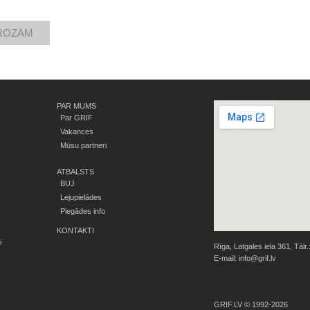
PAR MUMS
Par GRIF
Vakances
Mūsu partneri
ATBALSTS
BUJ
Lejupielādes
Piegādes info
KONTAKTI
i
Rīga, Latgales iela 361, Tālr.
E-mail:
info@grif.lv
GRIF.LV © 1992-2026