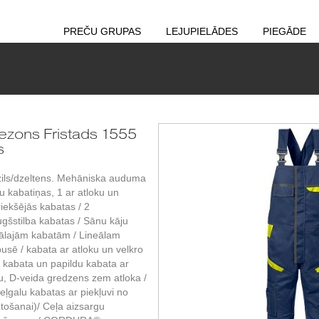
PREČU GRUPAS
LEJUPIELĀDES
PIEGĀDE
zons Fristads 1555
s
zils/dzeltens. Mehāniska auduma
šu kabatiņas, 1 ar atloku un
riekšējās kabatas / 2
gšstilba kabatas / Sānu kāju
nālajām kabatām / Lineālam
usē / kabata ar atloku un velkro
a kabata un papildu kabata ar
mu, D-veida gredzens zem atloka /
galu kabatas ar piekļuvi no
etošanai)/ Ceļa aizsargu