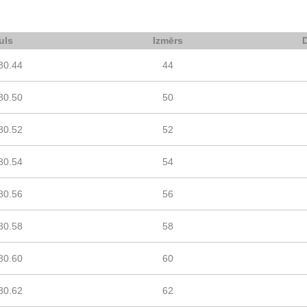
uls
Izmērs
80.44
44
80.50
50
80.52
52
80.54
54
80.56
56
80.58
58
80.60
60
80.62
62