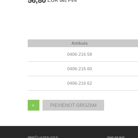
56,80
EUR
bez PVN
Artikuls
0406-216.58
0406-216.60
0406-216.62
<
PREČU KATALOGS
PAR MUMS