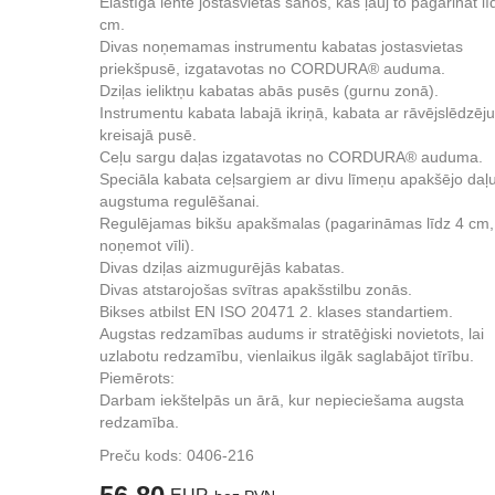
Elastīga lente jostasvietas sānos, kas ļauj to pagarināt lī
cm.
Divas noņemamas instrumentu kabatas jostasvietas
priekšpusē, izgatavotas no CORDURA® auduma.
Dziļas ieliktņu kabatas abās pusēs (gurnu zonā).
Instrumentu kabata labajā ikriņā, kabata ar rāvējslēdzēju
kreisajā pusē.
Ceļu sargu daļas izgatavotas no CORDURA® auduma.
Speciāla kabata ceļsargiem ar divu līmeņu apakšējo daļ
augstuma regulēšanai.
Regulējamas bikšu apakšmalas (pagarināmas līdz 4 cm,
noņemot vīli).
Divas dziļas aizmugurējās kabatas.
Divas atstarojošas svītras apakšstilbu zonās.
Bikses atbilst EN ISO 20471 2. klases standartiem.
Augstas redzamības audums ir stratēģiski novietots, lai
uzlabotu redzamību, vienlaikus ilgāk saglabājot tīrību.
Piemērots:
Darbam iekštelpās un ārā, kur nepieciešama augsta
redzamība.
Preču kods:
0406-216