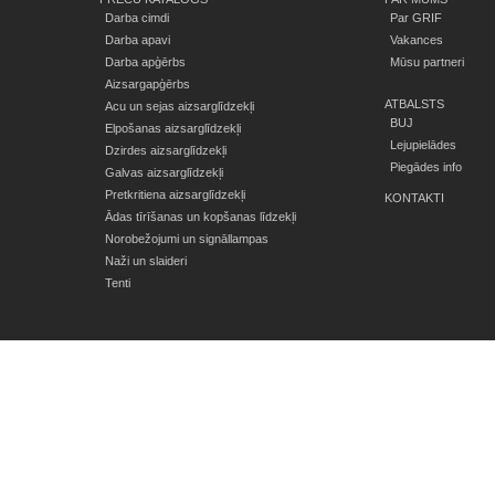
Darba cimdi
Par GRIF
Darba apavi
Vakances
Darba apģērbs
Mūsu partneri
Aizsargapģērbs
ATBALSTS
Acu un sejas aizsarglīdzekļi
BUJ
Elpošanas aizsarglīdzekļi
Lejupielādes
Dzirdes aizsarglīdzekļi
Piegādes info
Galvas aizsarglīdzekļi
Pretkritiena aizsarglīdzekļi
KONTAKTI
Ādas tīrīšanas un kopšanas līdzekļi
Norobežojumi un signāllampas
Naži un slaideri
Tenti