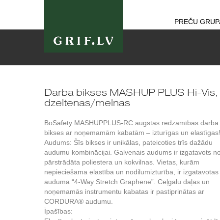
PREČU GRUP
Darba bikses MASHUP PLUS Hi-Vis,
dzeltenas/melnas
BoSafety MASHUPPLUS-RC augstas redzamības darba
bikses ar noņemamām kabatām – izturīgas un elastīgas
Audums: Šīs bikses ir unikālas, pateicoties trīs dažādu
audumu kombinācijai. Galvenais audums ir izgatavots n
pārstrādāta poliestera un kokvilnas. Vietas, kurām
nepieciešama elastība un nodilumizturība, ir izgatavotas
auduma “4-Way Stretch Graphene”. Ceļgalu daļas un
noņemamās instrumentu kabatas ir pastiprinātas ar
CORDURA® audumu.
Īpašības: