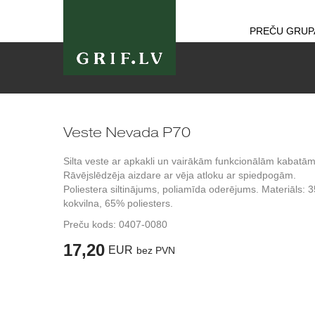
PREČU GRUP
Veste Nevada P70
Silta veste ar apkakli un vairākām funkcionālām kabatām
Rāvējslēdzēja aizdare ar vēja atloku ar spiedpogām.
Poliestera siltinājums, poliamīda oderējums. Materiāls: 
kokvilna, 65% poliesters.
Preču kods:
0407-0080
17,20
EUR
bez PVN