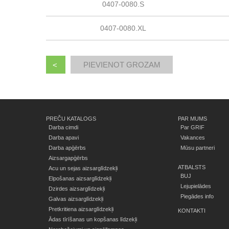
0407-0080.S
0407-0080.XL
<
PREČU KATALOGS
PAR MUMS
Darba cimdi
Par GRIF
Darba apavi
Vakances
Darba apģērbs
Mūsu partneri
Aizsargapģērbs
ATBALSTS
Acu un sejas aizsarglīdzekļi
BUJ
Elpošanas aizsarglīdzekļi
Lejupielādes
Dzirdes aizsarglīdzekļi
Piegādes info
Galvas aizsarglīdzekļi
Pretkritiena aizsarglīdzekļi
KONTAKTI
Ādas tīrīšanas un kopšanas līdzekļi