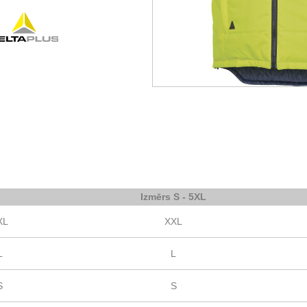
Izmērs S - 5XL
XL
XXL
L
L
S
S