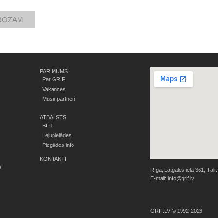
PAR MUMS
Par GRIF
Vakances
Mūsu partneri
ATBALSTS
BUJ
Lejupielādes
Piegādes info
KONTAKTI
i
Rīga, Latgales iela 361, Tālr.
E-mail:
info@grif.lv
GRIF.LV © 1992-2026