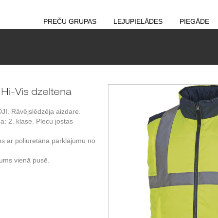
PREČU GRUPAS
LEJUPIELĀDES
PIEGĀDE
 Hi-Vis dzeltena
DJI. Rāvējslēdzēja aizdare.
: 2. klase. Plecu jostas
s ar poliuretāna pārklājumu no
dums vienā pusē.