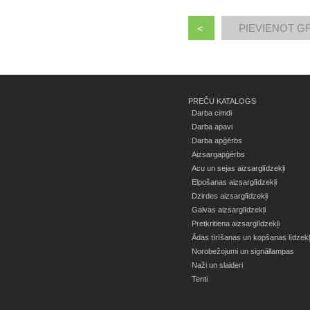
<
PREČU KATALOGS
Darba cimdi
Darba apavi
Darba apģērbs
Aizsargapģērbs
Acu un sejas aizsarglīdzekļi
Elpošanas aizsarglīdzekļi
Dzirdes aizsarglīdzekļi
Galvas aizsarglīdzekļi
Pretkritiena aizsarglīdzekļi
Ādas tīrīšanas un kopšanas līdzekļ
Norobežojumi un signāllampas
Naži un slaideri
Tenti