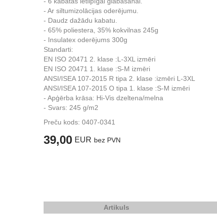
- 6 kabatas ietilpīgai glabāšanai.
- Ar siltumizolācijas oderējumu.
- Daudz dažādu kabatu.
- 65% poliestera, 35% kokvilnas 245g
- Insulatex oderējums 300g
Standarti:
EN ISO 20471 2. klase :L-3XL izmēri
EN ISO 20471 1. klase :S-M izmēri
ANSI/ISEA 107-2015 R tipa 2. klase :izmēri L-3XL
ANSI/ISEA 107-2015 O tipa 1. klase :S-M izmēri
- Apģērba krāsa: Hi-Vis dzeltena/melna
- Svars: 245 g/m2
Preču kods:
0407-0341
39,00
EUR
bez PVN
Artikuls