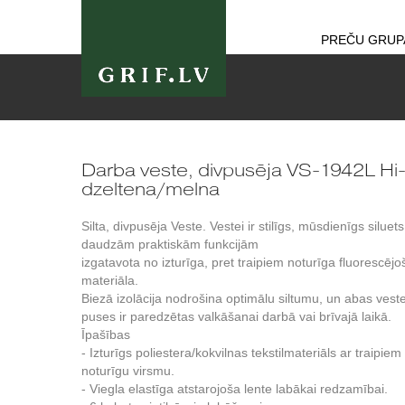
PREČU GRUP
Darba veste, divpusēja VS-1942L Hi-
dzeltena/melna
Silta, divpusēja Veste. Vestei ir stilīgs, mūsdienīgs siluets
daudzām praktiskām funkcijām
izgatavota no izturīga, pret traipiem noturīga fluorescējo
materiāla.
Biezā izolācija nodrošina optimālu siltumu, un abas vest
puses ir paredzētas valkāšanai darbā vai brīvajā laikā.
Īpašības
- Izturīgs poliestera/kokvilnas tekstilmateriāls ar traipiem
noturīgu virsmu.
- Viegla elastīga atstarojoša lente labākai redzamībai.