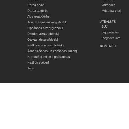
Darba apavi
Vakances
Darba apģērbs
Mūsu partneri
Aizsargapģērbs
ATBALSTS
Acu un sejas aizsarglīdzekļi
BUJ
Elpošanas aizsarglīdzekļi
Lejupielādes
Dzirdes aizsarglīdzekļi
Piegādes info
Galvas aizsarglīdzekļi
Pretkritiena aizsarglīdzekļi
KONTAKTI
Ādas tīrīšanas un kopšanas līdzekļi
Norobežojumi un signāllampas
Naži un slaideri
Tenti