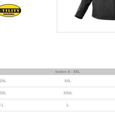
s
Izmērs S - 5XL
.2XL
XXL
.3XL
XXXL
2.L
L