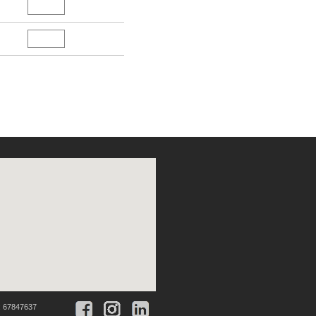
:
67847637