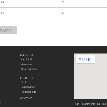
2.M
M
.XL
XL
PAR MUMS
Par GRIF
Vakances
Mūsu partneri
ATBALSTS
BUJ
Lejupielādes
Piegādes info
KONTAKTI
i
Rīga, Latgales iela 361, Tālr.