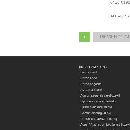
0416-019
0416-0192
<
PREČU KATALOGS
Darba cimdi
Darba apavi
Darba apģērbs
Aizsargapģērbs
Acu un sejas aizsarglīdzekļi
Elpošanas aizsarglīdzekļi
Dzirdes aizsarglīdzekļi
Galvas aizsarglīdzekļi
Pretkritiena aizsarglīdzekļi
Ādas tīrīšanas un kopšanas līdzekļ