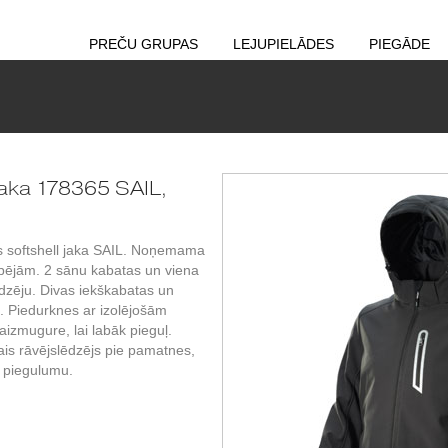
PREČU GRUPAS
LEJUPIELĀDES
PIEGĀDE
jaka 178365 SAIL,
 softshell jaka SAIL. Noņemama
pējām. 2 sānu kabatas un viena
ēdzēju. Divas iekškabatas un
 Piedurknes ar izolējošām
izmugure, lai labāk pieguļ.
jais rāvējslēdzējs pie pamatnes,
u piegulumu.