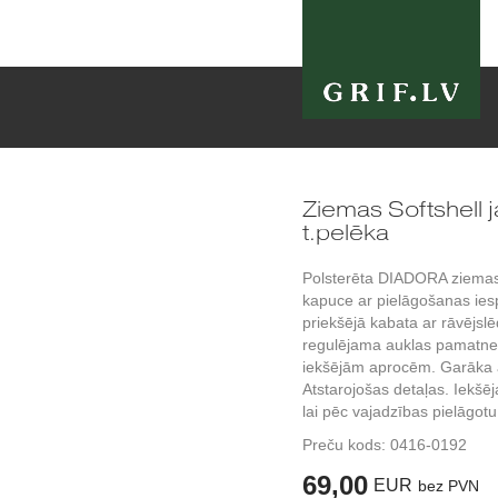
Ziemas Softshell 
t.pelēka
Polsterēta DIADORA ziemas
kapuce ar pielāgošanas ies
priekšējā kabata ar rāvējsl
regulējama auklas pamatne.
iekšējām aprocēm. Garāka a
Atstarojošas detaļas. Iekšē
lai pēc vajadzības pielāgot
Preču kods:
0416-0192
69,00
EUR
bez PVN