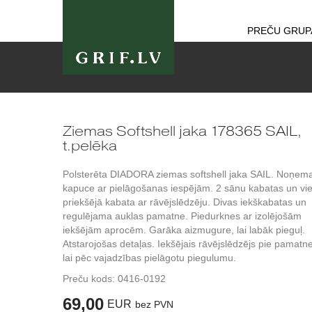
PREČU GRUP
Ziemas Softshell jaka 178365 SAIL,
t.pelēka
Polsterēta DIADORA ziemas softshell jaka SAIL. Noņe
kapuce ar pielāgošanas iespējām. 2 sānu kabatas un vi
priekšējā kabata ar rāvējslēdzēju. Divas iekškabatas un
regulējama auklas pamatne. Piedurknes ar izolējošām
iekšējām aprocēm. Garāka aizmugure, lai labāk pieguļ.
Atstarojošas detaļas. Iekšējais rāvējslēdzējs pie pamatn
lai pēc vajadzības pielāgotu piegulumu.
Preču kods:
0416-0192
69,00
EUR
bez PVN