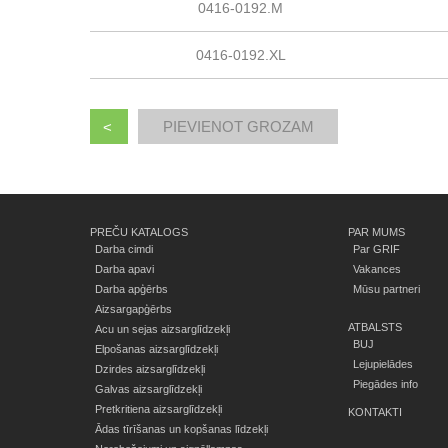
0416-0192.M
0416-0192.XL
<
PREČU KATALOGS
PAR MUMS
Darba cimdi
Par GRIF
Darba apavi
Vakances
Darba apģērbs
Mūsu partneri
Aizsargapģērbs
ATBALSTS
Acu un sejas aizsarglīdzekļi
BUJ
Elpošanas aizsarglīdzekļi
Lejupielādes
Dzirdes aizsarglīdzekļi
Piegādes info
Galvas aizsarglīdzekļi
Pretkritiena aizsarglīdzekļi
KONTAKTI
Ādas tīrīšanas un kopšanas līdzekļi