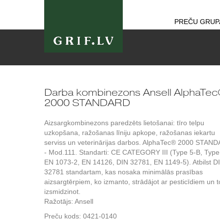
PREČU GRUP
Darba kombinezons Ansell AlphaTe
2000 STANDARD
Aizsargkombinezons paredzēts lietošanai: tīro telpu
uzkopšana, ražošanas līniju apkope, ražošanas iekartu
serviss un veterinārijas darbos. AlphaTec® 2000 STAN
- Mod.111. Standarti: CE CATEGORY III (Type 5-B, Type
EN 1073-2, EN 14126, DIN 32781, EN 1149-5). Atbilst D
32781 standartam, kas nosaka minimālās prasības
aizsargtērpiem, ko izmanto, strādājot ar pesticīdiem un t
izsmidzinot.
Ražotājs: Ansell
Preču kods:
0421-0140