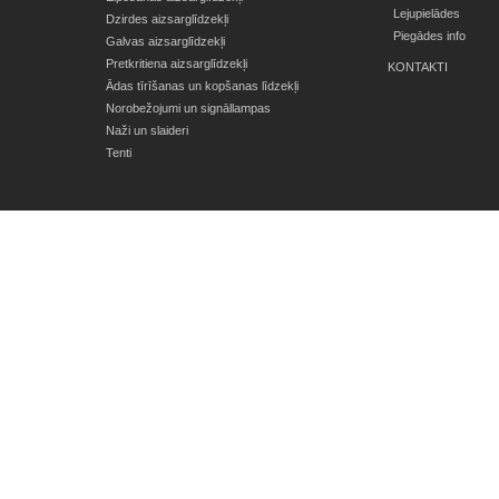
Lejupielādes
Dzirdes aizsarglīdzekļi
Piegādes info
Galvas aizsarglīdzekļi
Pretkritiena aizsarglīdzekļi
KONTAKTI
Ādas tīrīšanas un kopšanas līdzekļi
Norobežojumi un signāllampas
Naži un slaideri
Tenti