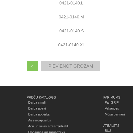
0421-0140.L
0421-0140.M
0421-0140.S
0421-0140.XL
<
PREČU KATALOGS
PAR MUMS
Darba cimdi
Par GRIF
Darba apavi
Vakances
Darba apģērbs
Mūsu partneri
Aizsargapģērbs
ATBALSTS
Acu un sejas aizsarglīdzekļi
BUJ
Elpošanas aizsarglīdzekļi