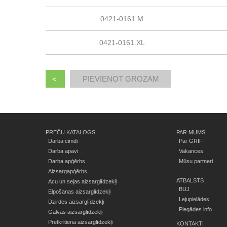
0421-0161.M
0421-0161.XL
<
PREČU KATALOGS
PAR MUMS
Darba cimdi
Par GRIF
Darba apavi
Vakances
Darba apģērbs
Mūsu partneri
Aizsargapģērbs
ATBALSTS
Acu un sejas aizsarglīdzekļi
BUJ
Elpošanas aizsarglīdzekļi
Lejupielādes
Dzirdes aizsarglīdzekļi
Piegādes info
Galvas aizsarglīdzekļi
Pretkritiena aizsarglīdzekļi
KONTAKTI