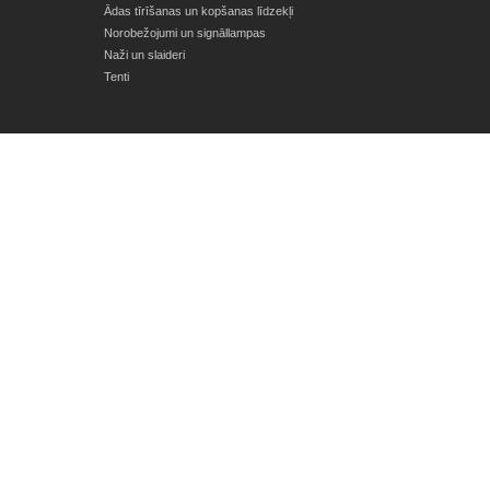
Ādas tīrīšanas un kopšanas līdzekļi
Norobežojumi un signāllampas
Naži un slaideri
Tenti