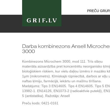
PREČU GRUP
Darba kombinezons Ansell Microch
3000
Kombinezons Microchem 3000, mod 111. Trīs slāņu
materiāla aizsardzība pret koncentrētu neorganisko ķīmi
bioloģiskiem riskiem, kur vielu daļiņu izmērs ir mazāks k
1μm (mikrometrs). Ķīmiskajā rūpniecībā, darbos ar eļļu 
naftas ķīmiju, farmācijā, iekārtu un mašīnu tīrīšana.
Marķējums: Tips 3 EN14605. Tips 4 EN14605. Tips 5 EN
13982-1. EN14126, EN1073-2 (radioaktīvie putekļi), EN
5 (antistatika). Ražotājs: Ansell
Preču kods:
0421-0161