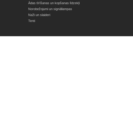
Ādas tīrīšanas un kopšanas līdzekļi
Norobežojumi un signāllampas
Naži un slaideri
Tenti