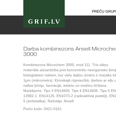
PREČU GRUP
Darba kombinezons Ansell Microch
3000
Kombinezons Microchem 3000, mod 111. Trīs slāņu
materiāla aizsardzība pret koncentrētu neorganisko ķīmi
bioloģiskiem riskiem, kur vielu daļiņu izmērs ir mazāks k
1μm (mikrometrs). Ķīmiskajā rūpniecībā, darbos ar eļļu 
naftas ķīmiju, farmācijā, iekārtu un mašīnu tīrīšana.
Marķējums: Tips 3 EN14605. Tips 4 EN14605. Tips 5 EN
13982-1. EN14126, EN1073-2 (radioaktīvie putekļi), EN
5 (antistatika). Ražotājs: Ansell
Preču kods:
0421-0161