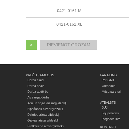
0421-0161.M
0421-0161.XL
<
PREČU KATALOGS
PAR MUMS
Darba cimdi
Par GRIF
Darba apavi
Vakances
Darba apģērbs
Mūsu partneri
Aizsargapģērbs
ATBALSTS
Acu un sejas aizsarglīdzekļi
BUJ
Elpošanas aizsarglīdzekļi
Lejupielādes
Dzirdes aizsarglīdzekļi
Piegādes info
Galvas aizsarglīdzekļi
Pretkritiena aizsarglīdzekļi
KONTAKTI