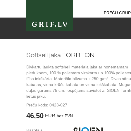
PREČU GRUP
Softsell jaka TORREON
Divkārtu jaukta softshell materiāla jaka ar noņemamām
pieduknēm, 100 % poliestera virskārta un 100% polieste
flīsa iekškārta. Materiāla blīvums ± 250 g/m². Divas sānu
kabatas, viena krūšu kabata un viena iekškabata. Mugu
daļas garums 75 cm. Iespējams savietot ar SIOEN Tornhi
lietus jaku.
Preču kods:
0423-027
46,50
EUR
bez PVN
Ražotājs: