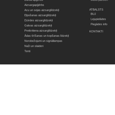
Aizsargapģērbs
ATBALSTS
Acu un sejas aizsarglīdzekļi
BUJ
Elpošanas aizsarglīdzekļi
Lejupielādes
Dzirdes aizsarglīdzekļi
Piegādes info
Galvas aizsarglīdzekļi
Pretkritiena aizsarglīdzekļi
KONTAKTI
Ādas tīrīšanas un kopšanas līdzekļi
Norobežojumi un signāllampas
Naži un slaideri
Tenti