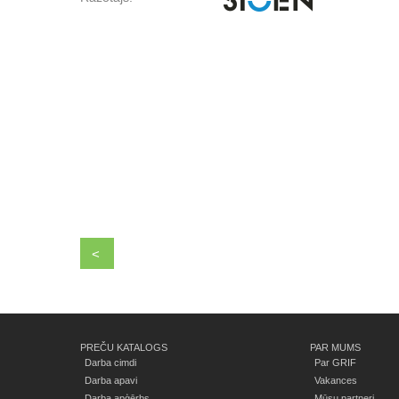
<
PREČU KATALOGS
PAR MUMS
Darba cimdi
Par GRIF
Darba apavi
Vakances
Darba apģērbs
Mūsu partneri