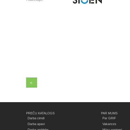
<
PREČU KATALOGS
PAR MUMS
Darba cimdi
Par GRIF
Darba apavi
Vakances
Darba apģērbs
Mūsu partneri