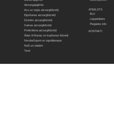
Aizsargapģērbs
ATBALSTS
Acu un sejas aizsarglīdzekļi
BUJ
Elpošanas aizsarglīdzekļi
Lejupielādes
Dzirdes aizsarglīdzekļi
Piegādes info
Galvas aizsarglīdzekļi
Pretkritiena aizsarglīdzekļi
KONTAKTI
Ādas tīrīšanas un kopšanas līdzekļi
Norobežojumi un signāllampas
Naži un slaideri
Tenti