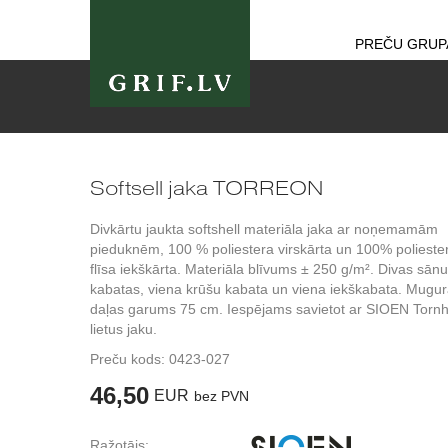
PREČU GRUP
Softsell jaka TORREON
Divkārtu jaukta softshell materiāla jaka ar noņemamām
pieduknēm, 100 % poliestera virskārta un 100% polieste
flīsa iekškārta. Materiāla blīvums ± 250 g/m². Divas sānu
kabatas, viena krūšu kabata un viena iekškabata. Mugu
daļas garums 75 cm. Iespējams savietot ar SIOEN Tornhi
lietus jaku.
Preču kods:
0423-027
46,50
EUR
bez PVN
Ražotājs: