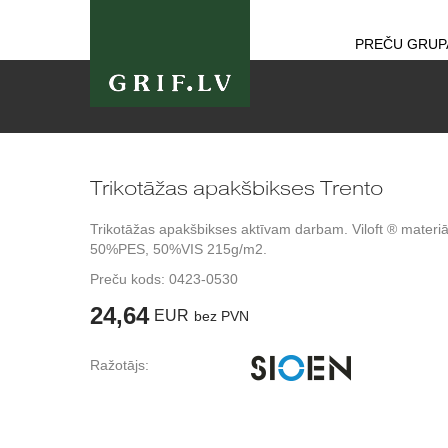
PREČU GRUP
Trikotāžas apakšbikses Trento
Trikotāžas apakšbikses aktīvam darbam. Viloft ® materiā
50%PES, 50%VIS 215g/m2.
Preču kods:
0423-0530
24,64
EUR
bez PVN
Ražotājs: