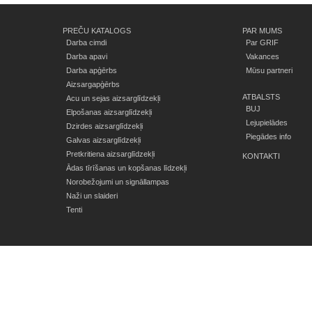
PREČU KATALOGS
PAR MUMS
Darba cimdi
Par GRIF
Darba apavi
Vakances
Darba apģērbs
Mūsu partneri
Aizsargapģērbs
ATBALSTS
Acu un sejas aizsarglīdzekļi
BUJ
Elpošanas aizsarglīdzekļi
Lejupielādes
Dzirdes aizsarglīdzekļi
Piegādes info
Galvas aizsarglīdzekļi
Pretkritiena aizsarglīdzekļi
KONTAKTI
Ādas tīrīšanas un kopšanas līdzekļi
Norobežojumi un signāllampas
Naži un slaideri
Tenti