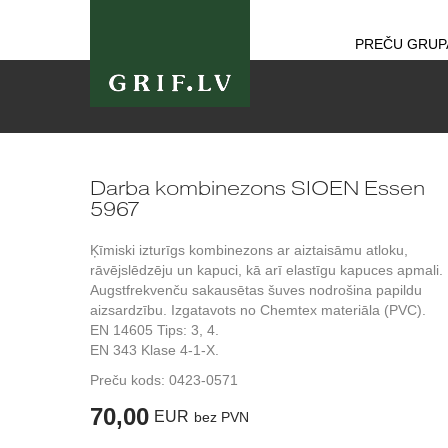
PREČU GRUP
Darba kombinezons SIOEN Essen
5967
Ķīmiski izturīgs kombinezons ar aiztaisāmu atloku,
rāvējslēdzēju un kapuci, kā arī elastīgu kapuces apmali.
Augstfrekvenču sakausētas šuves nodrošina papildu
aizsardzību. Izgatavots no Chemtex materiāla (PVC).
EN 14605 Tips: 3, 4.
EN 343 Klase 4-1-X.
Preču kods:
0423-0571
70,00
EUR
bez PVN