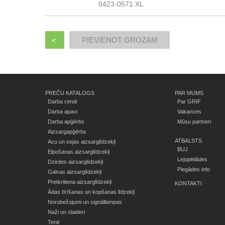
0423-0571.XL
<
PREČU KATALOGS
PAR MUMS
Darba cimdi
Par GRIF
Darba apavi
Vakances
Darba apģērbs
Mūsu partneri
Aizsargapģērbs
ATBALSTS
Acu un sejas aizsarglīdzekļi
BUJ
Elpošanas aizsarglīdzekļi
Lejupielādes
Dzirdes aizsarglīdzekļi
Piegādes info
Galvas aizsarglīdzekļi
Pretkritiena aizsarglīdzekļi
KONTAKTI
Ādas tīrīšanas un kopšanas līdzekļi
Norobežojumi un signāllampas
Naži un slaideri
Tenti