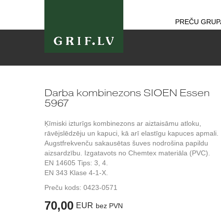
PREČU GRUP
Darba kombinezons SIOEN Essen
5967
Ķīmiski izturīgs kombinezons ar aiztaisāmu atloku,
rāvējslēdzēju un kapuci, kā arī elastīgu kapuces apmali.
Augstfrekvenču sakausētas šuves nodrošina papildu
aizsardzību. Izgatavots no Chemtex materiāla (PVC).
EN 14605 Tips: 3, 4.
EN 343 Klase 4-1-X.
Preču kods:
0423-0571
70,00
EUR
bez PVN