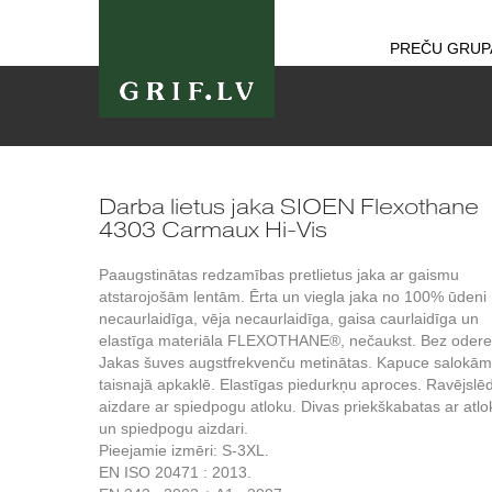
PREČU GRUP
Darba lietus jaka SIOEN Flexothane
4303 Carmaux Hi-Vis
Paaugstinātas redzamības pretlietus jaka ar gaismu
atstarojošām lentām. Ērta un viegla jaka no 100% ūdeni
necaurlaidīga, vēja necaurlaidīga, gaisa caurlaidīga un
elastīga materiāla FLEXOTHANE®, nečaukst. Bez odere
Jakas šuves augstfrekvenču metinātas. Kapuce salokā
taisnajā apkaklē. Elastīgas piedurkņu aproces. Ravējslē
aizdare ar spiedpogu atloku. Divas priekškabatas ar atlo
un spiedpogu aizdari.
Pieejamie izmēri: S-3XL.
EN ISO 20471 : 2013.