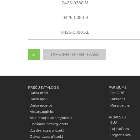
0425-0380.M
0425-0380.S
0425-0380.XL
<
PREČU KATALOGS
PAR MUMS
Darba cimdi
Par GRIF
Darba apavi
Vakances
Darba apģērbs
Mūsu partneri
Aizsargapģērbs
ATBALSTS
Acu un sejas aizsarglīdzekļi
BUJ
Elpošanas aizsarglīdzekļi
Lejupielādes
Dzirdes aizsarglīdzekļi
Piegādes info
Galvas aizsarglīdzekļi