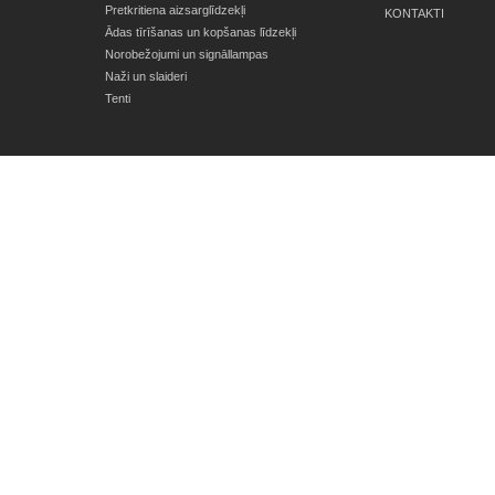
Pretkritiena aizsarglīdzekļi
KONTAKTI
Ādas tīrīšanas un kopšanas līdzekļi
Norobežojumi un signāllampas
Naži un slaideri
Tenti