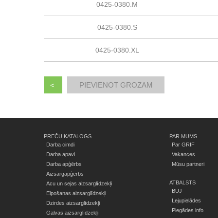
0425-0380.M
0425-0380.S
0425-0380.XL
<
PREČU KATALOGS
PAR MUMS
Darba cimdi
Par GRIF
Darba apavi
Vakances
Darba apģērbs
Mūsu partneri
Aizsargapģērbs
ATBALSTS
Acu un sejas aizsarglīdzekļi
BUJ
Elpošanas aizsarglīdzekļi
Lejupielādes
Dzirdes aizsarglīdzekļi
Piegādes info
Galvas aizsarglīdzekļi