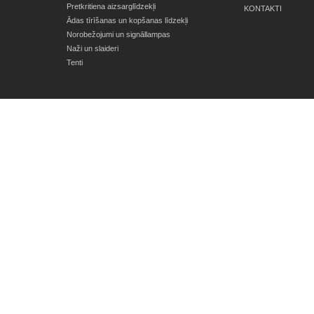
Pretkritiena aizsarglīdzekļi
KONTAKTI
Ādas tīrīšanas un kopšanas līdzekļi
Norobežojumi un signāllampas
Naži un slaideri
Tenti