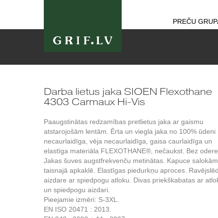
PREČU GRUP
Darba lietus jaka SIOEN Flexothane
4303 Carmaux Hi-Vis
Paaugstinātas redzamības pretlietus jaka ar gaismu
atstarojošām lentām. Ērta un viegla jaka no 100% ūdeni
necaurlaidīga, vēja necaurlaidīga, gaisa caurlaidīga un
elastīga materiāla FLEXOTHANE®, nečaukst. Bez odere
Jakas šuves augstfrekvenču metinātas. Kapuce salokā
taisnajā apkaklē. Elastīgas piedurkņu aproces. Ravējslē
aizdare ar spiedpogu atloku. Divas priekškabatas ar atlo
un spiedpogu aizdari.
Pieejamie izmēri: S-3XL.
EN ISO 20471 : 2013.