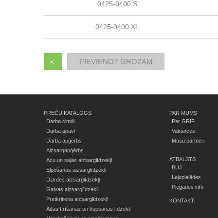
0425-0400.S
0425-0400.XL
<
PREČU KATALOGS
PAR MUMS
Darba cimdi
Par GRIF
Darba apavi
Vakances
Darba apģērbs
Mūsu partneri
Aizsargapģērbs
ATBALSTS
Acu un sejas aizsarglīdzekļi
BUJ
Elpošanas aizsarglīdzekļi
Lejupielādes
Dzirdes aizsarglīdzekļi
Piegādes info
Galvas aizsarglīdzekļi
Pretkritiena aizsarglīdzekļi
KONTAKTI
Ādas tīrīšanas un kopšanas līdzekļi