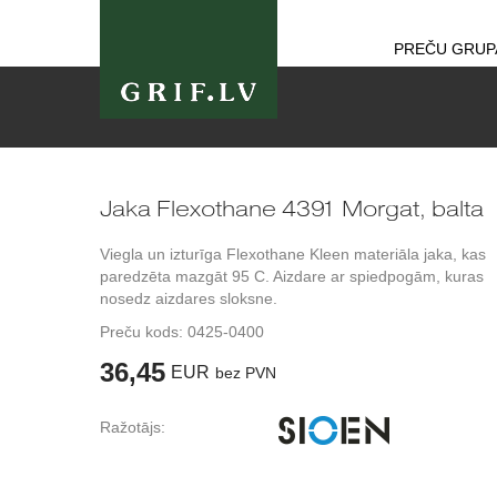
PREČU GRUP
Jaka Flexothane 4391 Morgat, balta
Viegla un izturīga Flexothane Kleen materiāla jaka, kas
paredzēta mazgāt 95 C. Aizdare ar spiedpogām, kuras
nosedz aizdares sloksne.
Preču kods:
0425-0400
36,45
EUR
bez PVN
Ražotājs: