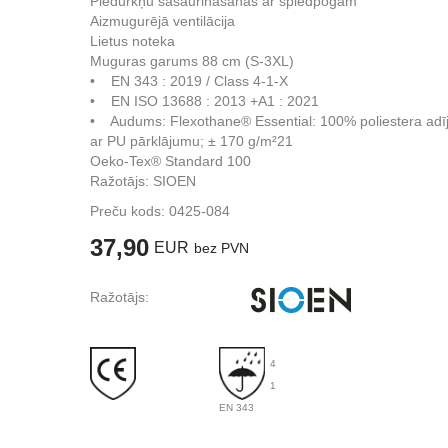
Piedurkņu sašaurināšanās ar spiedpogām
Aizmugurējā ventilācija
Lietus noteka
Muguras garums 88 cm (S-3XL)
• EN 343 : 2019 / Class 4-1-X
• EN ISO 13688 : 2013 +A1 : 2021
• Audums: Flexothane® Essential: 100% poliestera ad
ar PU pārklājumu; ± 170 g/m²21
Oeko-Tex® Standard 100
Ražotājs: SIOEN
Preču kods:
0425-084
37,90
EUR
bez PVN
Ražotājs:
4
1
EN 343