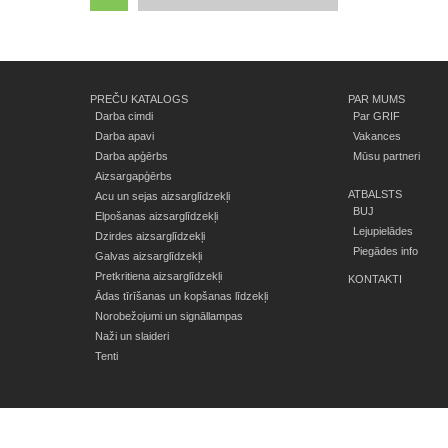
PREČU KATALOGS
PAR MUMS
Darba cimdi
Par GRIF
Darba apavi
Vakances
Darba apģērbs
Mūsu partneri
Aizsargapģērbs
ATBALSTS
Acu un sejas aizsarglīdzekļi
BUJ
Elpošanas aizsarglīdzekļi
Lejupielādes
Dzirdes aizsarglīdzekļi
Piegādes info
Galvas aizsarglīdzekļi
Pretkritiena aizsarglīdzekļi
KONTAKTI
Ādas tīrīšanas un kopšanas līdzekļi
Norobežojumi un signāllampas
Naži un slaideri
Tenti