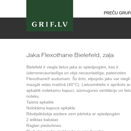
PREČU GRUP
Jaka Flexothane Bielefeld, zaļa
Bielefeld ir viegla lietus jaka ar spiedpogām, kas ir
ūdensnecaurlaidīga un vēja necaurlaidīga, pateicoties
Flexothane® audumam. Šo ērto, elpojošo jaku var viegli
mazgāt veļas mašīnā (40°C). Lietusmētelis ir aprīkots ar
apkaklē noliekamu kapuci, aizmugures ventilāciju un liet
noteku.
Taisna apkakle
Nolokāma kapuce apkakle
Rāvējslēdzēja aizdare zem pārloka ar spiedpogām
2 ieliktas kabatas
Raglan piedurknes