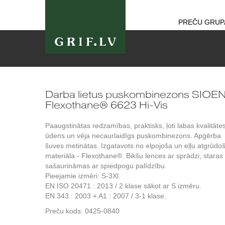
PREČU GRUP
Darba lietus puskombinezons SIOE
Flexothane® 6623 Hi-Vis
Paaugstinātas redzamības, praktisks, ļoti labas kvalitāte
ūdens un vēja necaurlaidīgs puskombinezons. Apģērba
šuves metinātas. Izgatavots no elpojoša un eļļu atgrūdo
materiāla - Flexothane®. Bikšu lences ar sprādzi, staras
sašaurināmas ar spiedpogu palīdzību.
Pieejamie izmēri: S-3Xl.
EN ISO 20471 : 2013 / 2.klase sākot ar S izmēru.
EN 343 : 2003 + A1 : 2007 / 3-1 klase.
Preču kods:
0425-0840