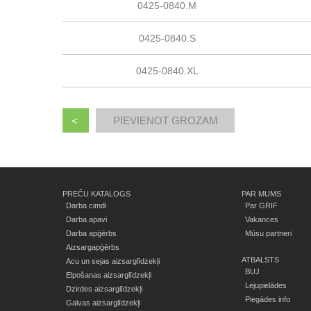
0425-0840.M
0425-0840.S
0425-0840.XL
<
PREČU KATALOGS
PAR MUMS
Darba cimdi
Par GRIF
Darba apavi
Vakances
Darba apģērbs
Mūsu partneri
Aizsargapģērbs
ATBALSTS
Acu un sejas aizsarglīdzekļi
BUJ
Elpošanas aizsarglīdzekļi
Lejupielādes
Dzirdes aizsarglīdzekļi
Piegādes info
Galvas aizsarglīdzekļi