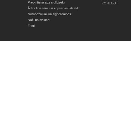
Pretkritiena aizsarglīdzekļi
KONTAKTI
Ādas tīrīšanas un kopšanas līdzekļi
Norobežojumi un signāllampas
Naži un slaideri
Tenti