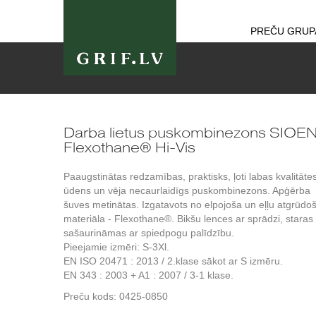
PREČU GRUP
Darba lietus puskombinezons SIOE
Flexothane® Hi-Vis
Paaugstinātas redzamības, praktisks, ļoti labas kvalitāte
ūdens un vēja necaurlaidīgs puskombinezons. Apģērba
šuves metinātas. Izgatavots no elpojoša un eļļu atgrūdo
materiāla - Flexothane®. Bikšu lences ar sprādzi, staras
sašaurināmas ar spiedpogu palīdzību.
Pieejamie izmēri: S-3Xl.
EN ISO 20471 : 2013 / 2.klase sākot ar S izmēru.
EN 343 : 2003 + A1 : 2007 / 3-1 klase.
Preču kods:
0425-0850