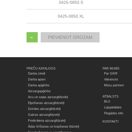
0425-0850.S
0425-0850.XL
<
PREČU KATALOGS
PAR MUMS
Darba cimdi
Par GRIF
Darba apavi
Vakances
Darba apģērbs
Mūsu partneri
Aizsargapģērbs
ATBALSTS
Acu un sejas aizsarglīdzekļi
BUJ
Elpošanas aizsarglīdzekļi
Lejupielādes
Dzirdes aizsarglīdzekļi
Piegādes info
Galvas aizsarglīdzekļi
Pretkritiena aizsarglīdzekļi
KONTAKTI
Ādas tīrīšanas un kopšanas līdzekļi