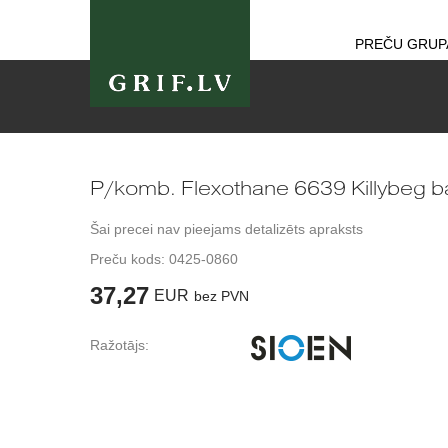
PREČU GRUP
P/komb. Flexothane 6639 Killybeg ba
Šai precei nav pieejams detalizēts apraksts
Preču kods:
0425-0860
37,27
EUR
bez PVN
Ražotājs: