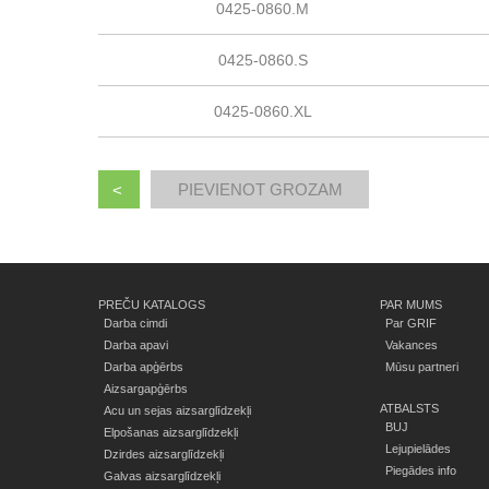
0425-0860.M
0425-0860.S
0425-0860.XL
<
PREČU KATALOGS
PAR MUMS
Darba cimdi
Par GRIF
Darba apavi
Vakances
Darba apģērbs
Mūsu partneri
Aizsargapģērbs
ATBALSTS
Acu un sejas aizsarglīdzekļi
BUJ
Elpošanas aizsarglīdzekļi
Lejupielādes
Dzirdes aizsarglīdzekļi
Piegādes info
Galvas aizsarglīdzekļi