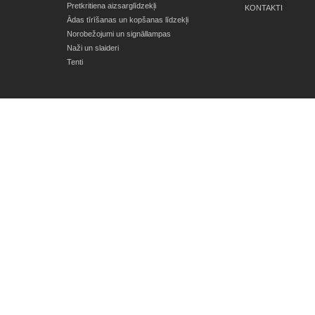
Pretkritiena aizsarglīdzekļi
KONTAKTI
Ādas tīrīšanas un kopšanas līdzekļi
Norobežojumi un signāllampas
Naži un slaideri
Tenti