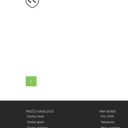
<
PREČU KATALOGS
PAR MUMS
Darba cimdi
Par GRIF
Darba apavi
Vakances
Darba apģērbs
Mūsu partneri