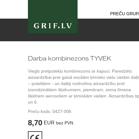
PREČU GRUP
Darba kombinezons TYVEK
Viegls pretputekļu kombinezons ar kapuci. Paredzēts
aizsardzībai pret gaisā esošām ķīmisko vielu cietām daļ
– putekļiem - un daļēji nodrošina aizsardzību pret
izsmidzinātiem šķidrumiem, piemēram, zema līmeņa
šķidriem aerosoliem ar ķīmiskām vielām. Aizsardzības tip
un 6.
Preču kods:
0427-006
8,70
EUR
bez PVN