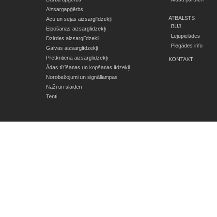
Aizsargapģērbs
ATBALSTS
Acu un sejas aizsarglīdzekļi
BUJ
Elpošanas aizsarglīdzekļi
Lejupielādes
Dzirdes aizsarglīdzekļi
Piegādes info
Galvas aizsarglīdzekļi
Pretkritiena aizsarglīdzekļi
KONTAKTI
Ādas tīrīšanas un kopšanas līdzekļi
Norobežojumi un signāllampas
Naži un slaideri
Tenti