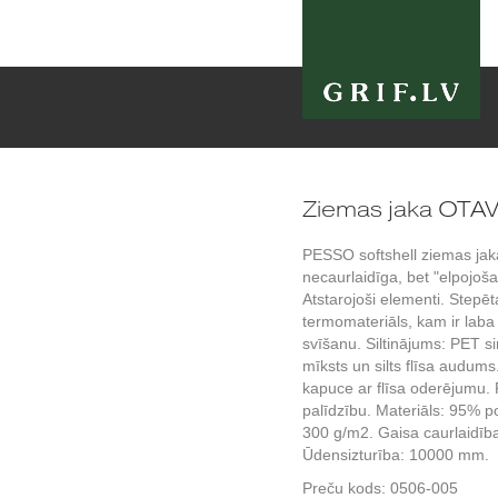
Ziemas jaka OTAV
PESSO softshell ziemas ja
necaurlaidīga, bet "elpojoša
Atstarojoši elementi. Step
termomateriāls, kam ir laba 
svīšanu. Siltinājums: PET s
mīksts un silts flīsa aud
kapuce ar flīsa oderējumu. 
palīdzību. Materiāls: 95% p
300 g/m2. Gaisa caurlaidīb
Ūdensizturība: 10000 mm.
Preču kods:
0506-005