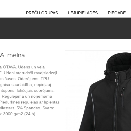
PREČU GRUPAS
LEJUPIELĀDES
PIEGĀDE
A, melna
ka OTAVA. Ūdens un vēja
". Ūdeni atgrūdoši rāvējslēdzēji.
ētas šuves. Oderējums: TPU
gaisa caurlaidība, nepieļauj
intepons. Iekšejais oderējums:
ums. Regulējama un noņemama
Piedurknes regulējas ar līplentas
oliesters, 5% Spandex. Svars:
a: 3000 g/m2 (24 h).