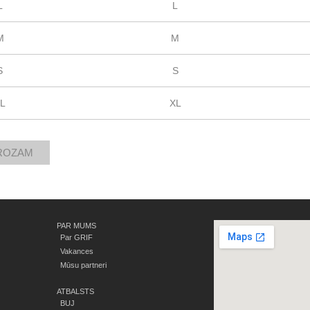
L
L
M
M
S
S
XL
XL
PAR MUMS
Par GRIF
Vakances
Mūsu partneri
ATBALSTS
BUJ