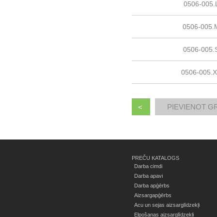
0506-005.
0506-005.
0506-005.
0506-005.
<
PREČU KATALOGS
Darba cimdi
Darba apavi
Darba apģērbs
Aizsargapģērbs
Acu un sejas aizsarglīdzekļi
Elpošanas aizsarglīdzekļi