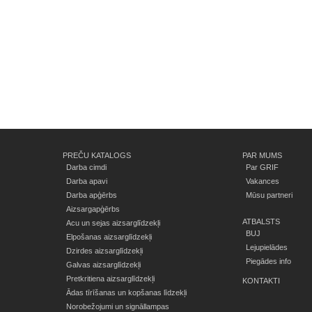
PREČU KATALOGS
PAR MUMS
Darba cimdi
Par GRIF
Darba apavi
Vakances
Darba apģērbs
Mūsu partneri
Aizsargapģērbs
ATBALSTS
Acu un sejas aizsarglīdzekļi
BUJ
Elpošanas aizsarglīdzekļi
Lejupielādes
Dzirdes aizsarglīdzekļi
Piegādes info
Galvas aizsarglīdzekļi
Pretkritiena aizsarglīdzekļi
KONTAKTI
Ādas tīrīšanas un kopšanas līdzekļi
Norobežojumi un signāllampas