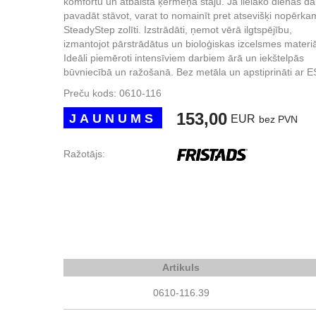
komfortu un atbalsta ķermeņa stāju. Ja lielāko dienas da
pavadāt stāvot, varat to nomainīt pret atsevišķi nopērk
SteadyStep zolīti. Izstrādāti, ņemot vērā ilgtspējību,
izmantojot pārstrādātus un bioloģiskas izcelsmes materiā
Ideāli piemēroti intensīviem darbiem ārā un iekštelpās
būvniecībā un ražošanā. Bez metāla un apstiprināti ar E
Preču kods:
0610-116
153,00
JAUNUMS
EUR
bez PVN
Ražotājs:
Artikuls
0610-116.39