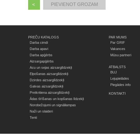
<
PREČU KATALOGS
PAR MUMS
Darba cimdi
Par GRIF
Darba apavi
Vakances
Darba apģērbs
Mūsu partneri
Aizsargapģērbs
ATBALSTS
Acu un sejas aizsarglīdzekļi
BUJ
Elpošanas aizsarglīdzekļi
Lejupielādes
Dzirdes aizsarglīdzekļi
Piegādes info
Galvas aizsarglīdzekļi
Pretkritiena aizsarglīdzekļi
KONTAKTI
Ādas tīrīšanas un kopšanas līdzekļi
Norobežojumi un signāllampas
Naži un slaideri
Tenti