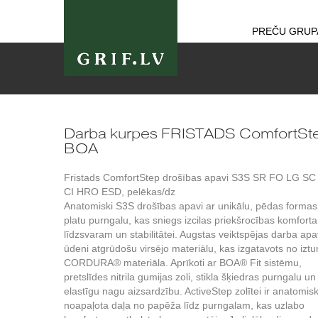
PREČU GRUP
Darba kurpes FRISTADS ComfortSt
BOA
Fristads ComfortStep drošības apavi S3S SR FO LG SC
CI HRO ESD, pelēkas/dz
Anatomiski S3S drošības apavi ar unikālu, pēdas formas
platu purngalu, kas sniegs izcilas priekšrocības komfort
līdzsvaram un stabilitātei. Augstas veiktspējas darba apa
ūdeni atgrūdošu virsējo materiālu, kas izgatavots no iztu
CORDURA® materiāla. Aprīkoti ar BOA® Fit sistēmu,
pretslīdes nitrila gumijas zoli, stikla šķiedras purngalu un
elastīgu nagu aizsardzību. ActiveStep zolītei ir anatomis
noapaļota daļa no papēža līdz purngalam, kas uzlabo