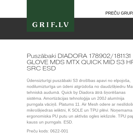
PREČU GRUP
Puszābaki DIADORA 178902/181131
GLOVE MDS MTX QUICK MID S3 
SRC ESD
Ūdensizturīgi puszābaki S3 drošības apavi no elpojoša,
nodilumizturīga un ūdeni atgrūdoša no daudzšķiedru Ma
tehniskā audumā. Quick by Diadora ātrā šņorēšanas
sistēma. Amortizācijas tehnoloģija un 200J alumīnija
purngala vāciņš. Platums 11. Air Mesh odere ar neslīdoš
mikrošķiedras ieliktni, K SOLE un TPU plēvi. Noņemama
ergonomiska PU putu un aktīvās ogles iekšzole. TPU p
kauss un purngals. ESD.
Preču kods:
0622-001