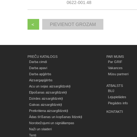
0622-001.48
<
PREČU KATALOGS
PAR MUMS
Darba cimdi
Par GRIF
Darba apavi
Vakances
Darba apģērbs
Mūsu partneri
Aizsargapģērbs
ATBALSTS
Acu un sejas aizsarglīdzekļi
BUJ
Elpošanas aizsarglīdzekļi
Lejupielādes
Dzirdes aizsarglīdzekļi
Piegādes info
Galvas aizsarglīdzekļi
Pretkritiena aizsarglīdzekļi
KONTAKTI
Ādas tīrīšanas un kopšanas līdzekļi
Norobežojumi un signāllampas
Naži un slaideri
Tenti