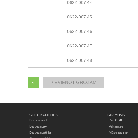
0622-007.44
0622-007.45
0622-007.46
0622-007.47
0622-007.48
<
PREČU KATALOGS
PAR MUMS
Darba cimdi
Par GRIF
Darba apavi
Vakances
Darba apģērbs
Mūsu partneri