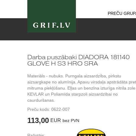
PREČU GRUP
Darba puszābaki DIADORA 181140
GLOVE H S3 HRO SRA
Materiāls - nubuks. Purngala aizsardzība, pirkstu
aizsargkape no alumīnija. Apavu virsdaļa apstrādāta pre
mitruma piekļūšanu. Eļļas un benzīna izturīga nitrila zole
KEVLAR un Poliamīda starpzoli aizsardzībai no
caurduršanas.
Preču kods:
0622-007
113,00
EUR
bez PVN
Ražotājs: