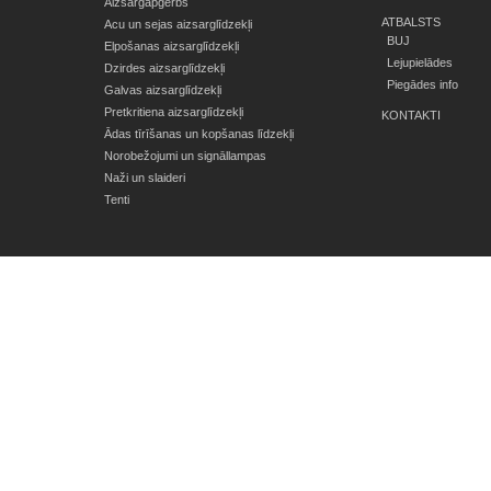
Aizsargapģērbs
ATBALSTS
Acu un sejas aizsarglīdzekļi
BUJ
Elpošanas aizsarglīdzekļi
Lejupielādes
Dzirdes aizsarglīdzekļi
Piegādes info
Galvas aizsarglīdzekļi
Pretkritiena aizsarglīdzekļi
KONTAKTI
Ādas tīrīšanas un kopšanas līdzekļi
Norobežojumi un signāllampas
Naži un slaideri
Tenti