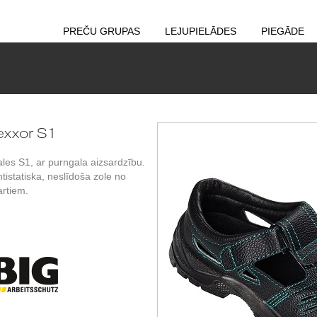
PREČU GRUPAS
LEJUPIELĀDES
PIEGĀDE
exxor S1
les S1, ar purngala aizsardzību.
ntistatiska, neslīdoša zole no
artiem.