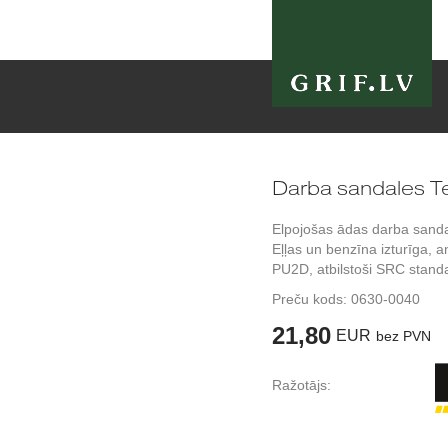
Darba sandales T
Elpojošas ādas darba sanda
Eļļas un benzīna izturīga, a
PU2D, atbilstoši SRC stand
Preču kods:
0630-0040
21,80
EUR
bez PVN
Ražotājs: