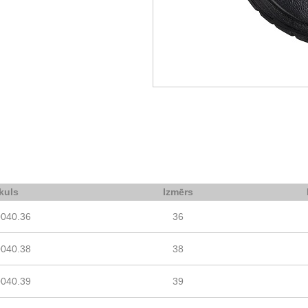
ikuls
Izmērs
0040.36
36
0040.38
38
0040.39
39