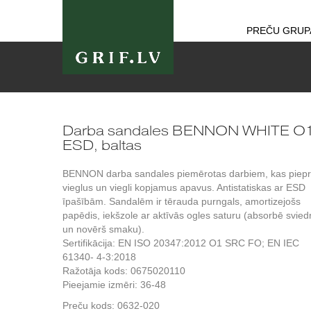
PREČU GRUP
Darba sandales BENNON WHITE O
ESD, baltas
BENNON darba sandales piemērotas darbiem, kas piep
vieglus un viegli kopjamus apavus. Antistatiskas ar ESD
īpašībām. Sandalēm ir tērauda purngals, amortizejošs
papēdis, iekšzole ar aktīvās ogles saturu (absorbē svied
un novērš smaku).
Sertifikācija: EN ISO 20347:2012 O1 SRC FO; EN IEC
61340- 4-3:2018
Ražotāja kods: 0675020110
Pieejamie izmēri: 36-48
Preču kods:
0632-020