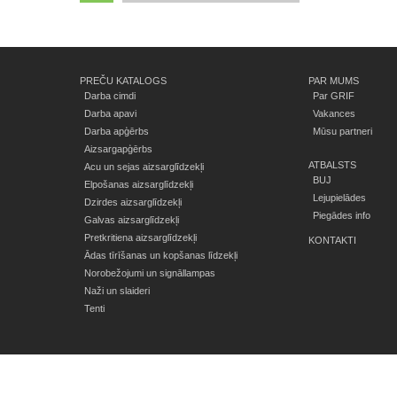
PREČU KATALOGS
PAR MUMS
Darba cimdi
Par GRIF
Darba apavi
Vakances
Darba apģērbs
Mūsu partneri
Aizsargapģērbs
ATBALSTS
Acu un sejas aizsarglīdzekļi
BUJ
Elpošanas aizsarglīdzekļi
Lejupielādes
Dzirdes aizsarglīdzekļi
Piegādes info
Galvas aizsarglīdzekļi
Pretkritiena aizsarglīdzekļi
KONTAKTI
Ādas tīrīšanas un kopšanas līdzekļi
Norobežojumi un signāllampas
Naži un slaideri
Tenti