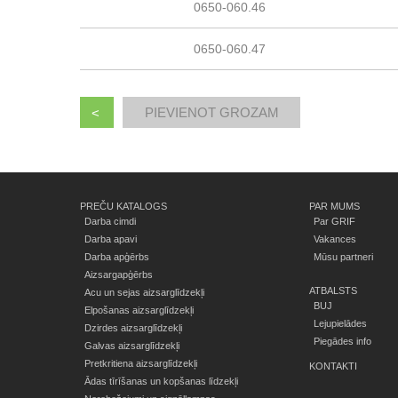
0650-060.46
0650-060.47
<
PREČU KATALOGS
PAR MUMS
Darba cimdi
Par GRIF
Darba apavi
Vakances
Darba apģērbs
Mūsu partneri
Aizsargapģērbs
ATBALSTS
Acu un sejas aizsarglīdzekļi
BUJ
Elpošanas aizsarglīdzekļi
Lejupielādes
Dzirdes aizsarglīdzekļi
Piegādes info
Galvas aizsarglīdzekļi
Pretkritiena aizsarglīdzekļi
KONTAKTI
Ādas tīrīšanas un kopšanas līdzekļi