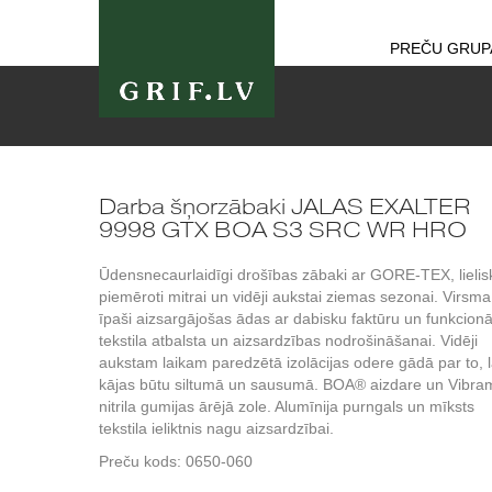
PREČU GRUP
Darba šņorzābaki JALAS EXALTER
9998 GTX BOA S3 SRC WR HRO
Ūdensnecaurlaidīgi drošības zābaki ar GORE-TEX, lielis
piemēroti mitrai un vidēji aukstai ziemas sezonai. Virsm
īpaši aizsargājošas ādas ar dabisku faktūru un funkcionā
tekstila atbalsta un aizsardzības nodrošināšanai. Vidēji
aukstam laikam paredzētā izolācijas odere gādā par to, l
kājas būtu siltumā un sausumā. BOA® aizdare un Vibr
nitrila gumijas ārējā zole. Alumīnija purngals un mīksts
tekstila ieliktnis nagu aizsardzībai.
Preču kods:
0650-060