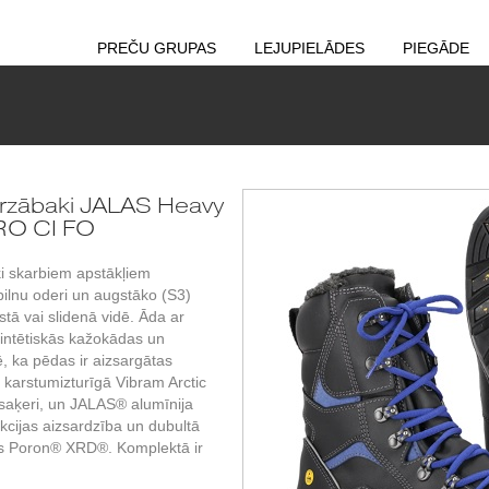
PREČU GRUPAS
LEJUPIELĀDES
PIEGĀDE
rzābaki JALAS Heavy
RO CI FO
ki skarbiem apstākļiem
ilnu oderi un augstāko (S3)
tā vai slidenā vidē. Āda ar
sintētiskās kažokādas un
 ka pēdas ir aizsargātas
n karstumizturīgā Vibram Arctic
u saķeri, un JALAS® alumīnija
kcijas aizsardzība un dubultā
as Poron® XRD®. Komplektā ir