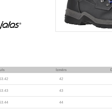
uls
Izmērs
63.42
42
63.43
43
63.44
44