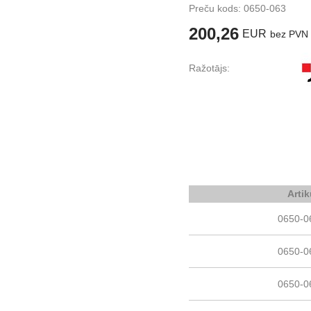
Preču kods:
0650-063
200,26
EUR
bez PVN
Ražotājs:
Artik
0650-0
0650-0
0650-0