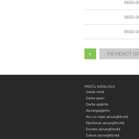
0650-0
0650-0
0650-0
<
PREČU KATALOGS
Darba cimdi
Darba apavi
Darba apģērbs
Aizsargapģērbs
Acu un sejas aizsarglīdzekļi
Elpošanas aizsarglīdzekļi
Dzirdes aizsarglīdzekļi
Galvas aizsarglīdzekļi