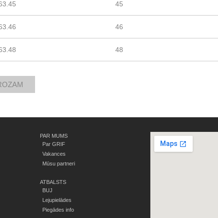
63.45
45
63.46
46
63.48
48
PAR MUMS
Par GRIF
Vakances
Mūsu partneri
ATBALSTS
BUJ
Lejupielādes
Piegādes info