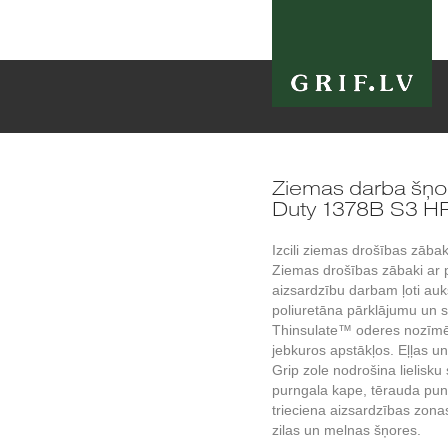
Ziemas darba šņo
Duty 1378B S3 H
Izcili ziemas drošības zāba
Ziemas drošības zābaki ar p
aizsardzību darbam ļoti auks
poliuretāna pārklājumu un 
Thinsulate™ oderes nozīmē,
jebkuros apstākļos. Eļļas u
Grip zole nodrošina lielisk
purngala kape, tērauda pun
trieciena aizsardzības zon
zilas un melnas šņores.