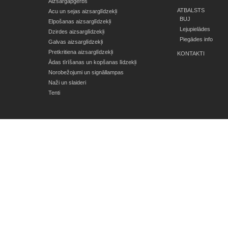
Aizsargapģērbs
ATBALSTS
Acu un sejas aizsarglīdzekļi
BUJ
Elpošanas aizsarglīdzekļi
Lejupielādes
Dzirdes aizsarglīdzekļi
Piegādes info
Galvas aizsarglīdzekļi
Pretkritiena aizsarglīdzekļi
KONTAKTI
Ādas tīrīšanas un kopšanas līdzekļi
Norobežojumi un signāllampas
Naži un slaideri
Tenti