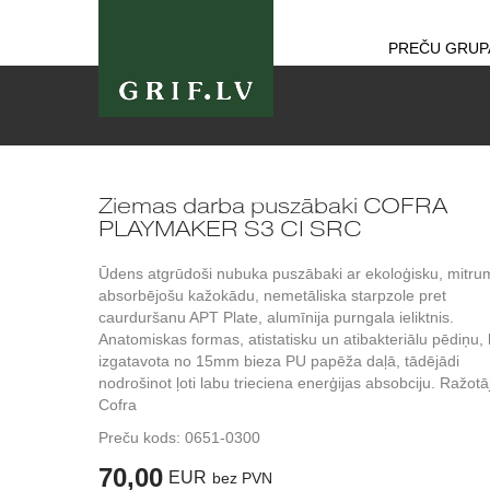
PREČU GRUP
Ziemas darba puszābaki COFRA
PLAYMAKER S3 CI SRC
Ūdens atgrūdoši nubuka puszābaki ar ekoloģisku, mitru
absorbējošu kažokādu, nemetāliska starpzole pret
caurduršanu APT Plate, alumīnija purngala ieliktnis.
Anatomiskas formas, atistatisku un atibakteriālu pēdiņu,
izgatavota no 15mm bieza PU papēža daļā, tādējādi
nodrošinot ļoti labu trieciena enerģijas absobciju. Ražotā
Cofra
Preču kods:
0651-0300
70,00
EUR
bez PVN