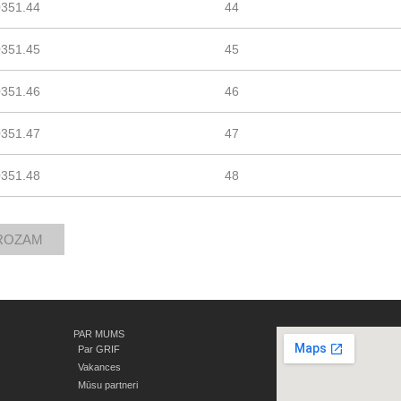
0351.44
44
0351.45
45
0351.46
46
0351.47
47
0351.48
48
PAR MUMS
Par GRIF
Vakances
Mūsu partneri