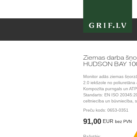
Ziemas darba šņ
HUDSON BAY 10
Monitor adās ziemas šņorzāb
2.0 iekšzole no poliuretāna a
Kompozīta purngals un ATP 
Standarts: EN ISO 20345:20
celtniecība un būvniecība,
Preču kods:
0653-0351
91,00
EUR
bez PVN
Ražotājs: