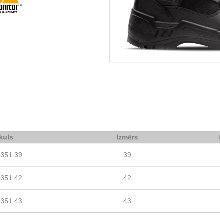
ikuls
Izmērs
0351.39
39
0351.42
42
0351.43
43