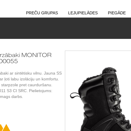
PREČU GRUPAS
LEJUPIELĀDES
PIEGĀDE
orzābaki MONITOR
00055
aki ar sintētisku vilnu. Jauna SS
r ļoti labu izolāciju un komfortu.
starpzole pret caurduršanu.
11 S3 CI SRC. Pielietojums:
 smags darbs.