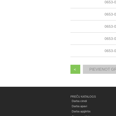
0653-
0653-
0653-
0653-
0653-
<
PREČU KATALOGS
Darba cimdi
Darba apavi
Darba apģērbs