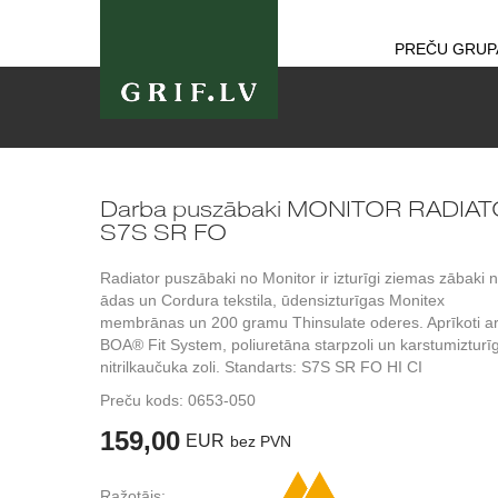
PREČU GRUP
Darba puszābaki MONITOR RADIA
S7S SR FO
Radiator puszābaki no Monitor ir izturīgi ziemas zābaki 
ādas un Cordura tekstila, ūdensizturīgas Monitex
membrānas un 200 gramu Thinsulate oderes. Aprīkoti a
BOA® Fit System, poliuretāna starpzoli un karstumizturī
nitrilkaučuka zoli. Standarts: S7S SR FO HI CI
Preču kods:
0653-050
159,00
EUR
bez PVN
Ražotājs: