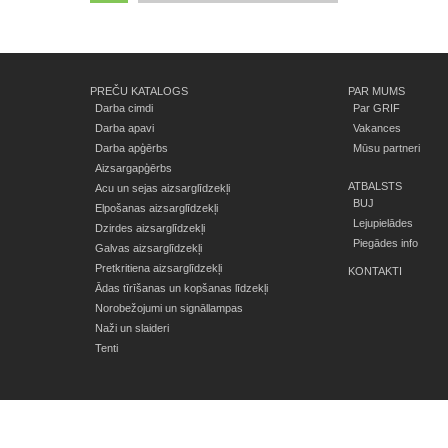
PREČU KATALOGS
PAR MUMS
Darba cimdi
Par GRIF
Darba apavi
Vakances
Darba apģērbs
Mūsu partneri
Aizsargapģērbs
ATBALSTS
Acu un sejas aizsarglīdzekļi
BUJ
Elpošanas aizsarglīdzekļi
Lejupielādes
Dzirdes aizsarglīdzekļi
Piegādes info
Galvas aizsarglīdzekļi
Pretkritiena aizsarglīdzekļi
KONTAKTI
Ādas tīrīšanas un kopšanas līdzekļi
Norobežojumi un signāllampas
Naži un slaideri
Tenti