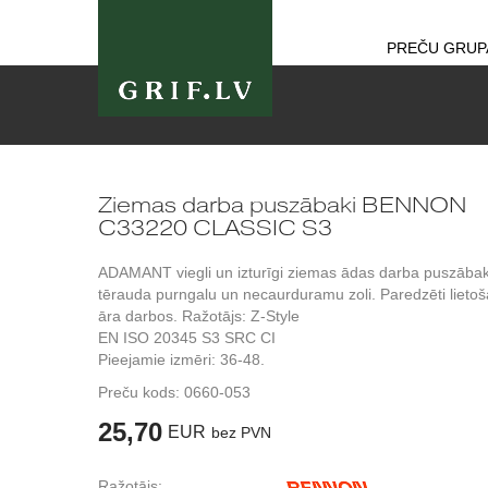
PREČU GRUP
Ziemas darba puszābaki BENNON
C33220 CLASSIC S3
ADAMANT viegli un izturīgi ziemas ādas darba puszābak
tērauda purngalu un necaurduramu zoli. Paredzēti lietoš
āra darbos. Ražotājs: Z-Style
EN ISO 20345 S3 SRC CI
Pieejamie izmēri: 36-48.
Preču kods:
0660-053
25,70
EUR
bez PVN
Ražotājs: