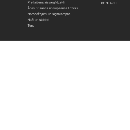
Pretkritiena aizsarglīdzekļi
KONTAKTI
Ādas tīrīšanas un kopšanas līdzekļi
Norobežojumi un signāllampas
Naži un slaideri
Tenti