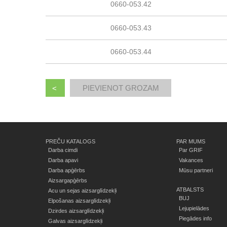
0660-053.42
0660-053.43
0660-053.44
<
PREČU KATALOGS
PAR MUMS
Darba cimdi
Par GRIF
Darba apavi
Vakances
Darba apģērbs
Mūsu partneri
Aizsargapģērbs
ATBALSTS
Acu un sejas aizsarglīdzekļi
BUJ
Elpošanas aizsarglīdzekļi
Lejupielādes
Dzirdes aizsarglīdzekļi
Piegādes info
Galvas aizsarglīdzekļi