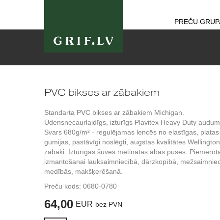
PREČU GRUP
PVC bikses ar zābakiem
Standarta PVC bikses ar zābakiem Michigan.
Ūdensnecaurlaidīgs, izturīgs Plavitex Heavy Duty audum
Svars 680g/m² - regulējamas lencēs no elastīgas, platas
gumijas, pastāvīgi noslēgti, augstas kvalitātes Wellington
zābaki. Izturīgas šuves metinātas abās pusēs. Piemērot
izmantošanai lauksaimniecībā, dārzkopībā, mežsaimniec
medībās, makšķerēšanā.
Preču kods:
0680-0780
64,00
EUR
bez PVN