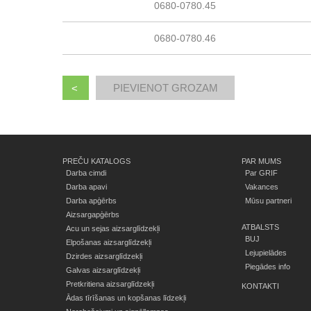
0680-0780.45
0680-0780.46
<
PREČU KATALOGS
PAR MUMS
Darba cimdi
Par GRIF
Darba apavi
Vakances
Darba apģērbs
Mūsu partneri
Aizsargapģērbs
ATBALSTS
Acu un sejas aizsarglīdzekļi
BUJ
Elpošanas aizsarglīdzekļi
Lejupielādes
Dzirdes aizsarglīdzekļi
Piegādes info
Galvas aizsarglīdzekļi
Pretkritiena aizsarglīdzekļi
KONTAKTI
Ādas tīrīšanas un kopšanas līdzekļi