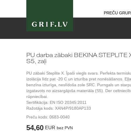
PREČU GRUP
PU darba zābaki BEKINA STEPLITE 
S5, zaļi
PU zābaki Steplite X. Īpaši viegls svars. Perfekta termisk
izolācija līdz pat -20 C un izturība pret nonēsāšanos. Eļļ
benzīna izturīga, neslīdoša zole SRC. Purngals un starp
izgatavots no aizsargājoša materiāla (S5). Der celtniecīb
rūpniecībai.
Sertifikācija: EN ISO 20345:2011
Ražotāja kods: XAN4P/9180AP133
Preču kods:
0683-0040
54,60
EUR
bez PVN