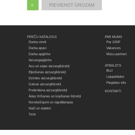
<
PREČU KATALOGS
PAR MUMS
Darba cimdi
Par GRIF
Darba apavi
Vakances
Darba apģērbs
Mūsu partneri
Aizsargapģērbs
ATBALSTS
Acu un sejas aizsarglīdzekļi
BUJ
Elpošanas aizsarglīdzekļi
Lejupielādes
Dzirdes aizsarglīdzekļi
Piegādes info
Galvas aizsarglīdzekļi
Pretkritiena aizsarglīdzekļi
KONTAKTI
Ādas tīrīšanas un kopšanas līdzekļi
Norobežojumi un signāllampas
Naži un slaideri
Tenti