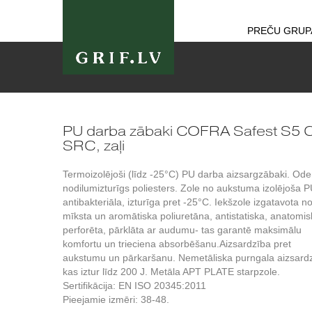
PREČU GRUP
PU darba zābaki COFRA Safest S5 C
SRC, zaļi
Termoizolējoši (līdz -25°C) PU darba aizsargzābaki. Ode
nodilumizturīgs poliesters. Zole no aukstuma izolējoša P
antibakteriāla, izturīga pret -25°C. Iekšzole izgatavota n
mīksta un aromātiska poliuretāna, antistatiska, anatomis
perforēta, pārklāta ar audumu- tas garantē maksimālu
komfortu un trieciena absorbēšanu.Aizsardzība pret
aukstumu un pārkaršanu. Nemetāliska purngala aizsardz
kas iztur līdz 200 J. Metāla APT PLATE starpzole.
Sertifikācija: EN ISO 20345:2011
Pieejamie izmēri: 38-48.