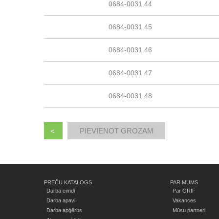
0684-0031.44
0684-0031.45
0684-0031.46
0684-0031.47
0684-0031.48
<
PREČU KATALOGS
PAR MUMS
Darba cimdi
Par GRIF
Darba apavi
Vakances
Darba apģērbs
Mūsu partneri