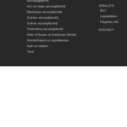
Aizsargapģērbs
ATBALSTS
Acu un sejas aizsarglīdzekļi
BUJ
Elpošanas aizsarglīdzekļi
Lejupielādes
Dzirdes aizsarglīdzekļi
Piegādes info
Galvas aizsarglīdzekļi
Pretkritiena aizsarglīdzekļi
KONTAKTI
Ādas tīrīšanas un kopšanas līdzekļi
Norobežojumi un signāllampas
Naži un slaideri
Tenti