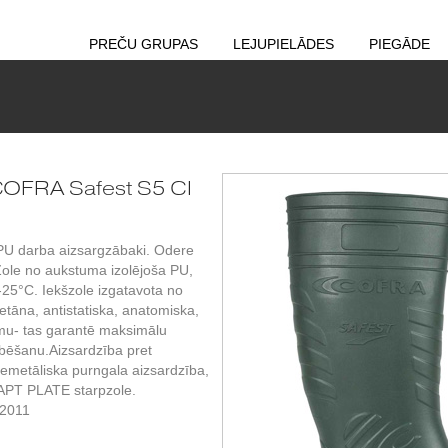
PREČU GRUPAS
LEJUPIELĀDES
PIEGĀDE
COFRA Safest S5 CI
 PU darba aizsargzābaki. Odere
 Zole no aukstuma izolējoša PU,
t -25°C. Iekšzole izgatavota no
etāna, antistatiska, anatomiska,
umu- tas garantē maksimālu
rbēšanu.Aizsardzība pret
metāliska purngala aizsardzība,
a APT PLATE starpzole.
:2011