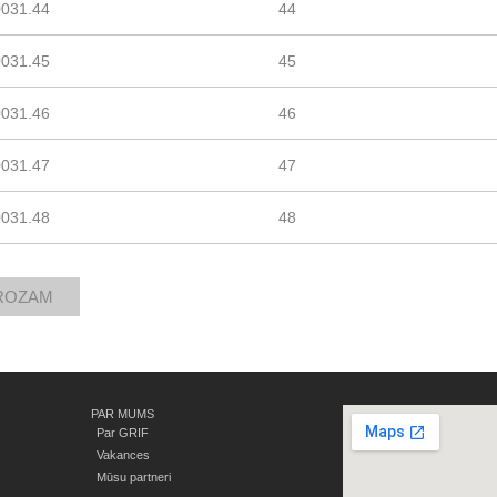
0031.44
44
0031.45
45
0031.46
46
0031.47
47
0031.48
48
PAR MUMS
Par GRIF
Vakances
Mūsu partneri