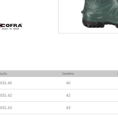
ikuls
Izmērs
0031.40
40
0031.42
42
0031.43
43