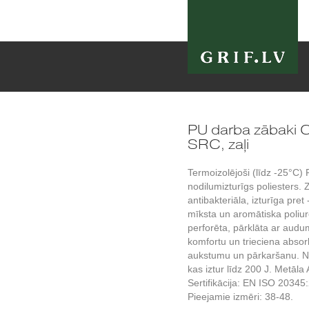
PU darba zābaki 
SRC, zaļi
Termoizolējoši (līdz -25°C)
nodilumizturīgs poliesters.
antibakteriāla, izturīga pre
mīksta un aromātiska poliur
perforēta, pārklāta ar aud
komfortu un trieciena abso
aukstumu un pārkaršanu. Ne
kas iztur līdz 200 J. Metāl
Sertifikācija: EN ISO 20345
Pieejamie izmēri: 38-48.