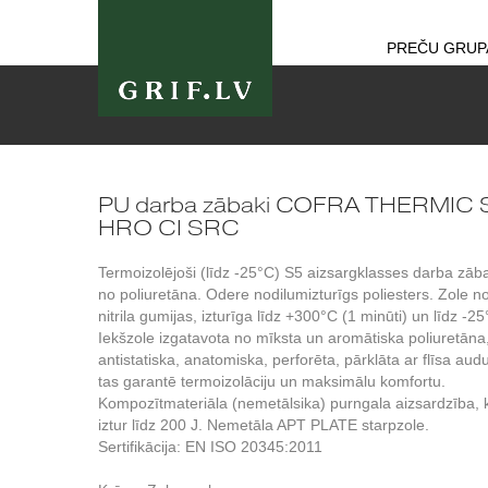
PREČU GRUP
PU darba zābaki COFRA THERMIC 
HRO CI SRC
Termoizolējoši (līdz -25°C) S5 aizsargklasses darba zāb
no poliuretāna. Odere nodilumizturīgs poliesters. Zole n
nitrila gumijas, izturīga līdz +300°C (1 minūti) un līdz -25
Iekšzole izgatavota no mīksta un aromātiska poliuretāna
antistatiska, anatomiska, perforēta, pārklāta ar flīsa au
tas garantē termoizolāciju un maksimālu komfortu.
Kompozītmateriāla (nemetālsika) purngala aizsardzība, 
iztur līdz 200 J. Nemetāla APT PLATE starpzole.
Sertifikācija: EN ISO 20345:2011