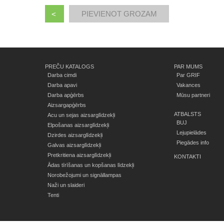
<
PREČU KATALOGS
PAR MUMS
Darba cimdi
Par GRIF
Darba apavi
Vakances
Darba apģērbs
Mūsu partneri
Aizsargapģērbs
ATBALSTS
Acu un sejas aizsarglīdzekļi
BUJ
Elpošanas aizsarglīdzekļi
Lejupielādes
Dzirdes aizsarglīdzekļi
Piegādes info
Galvas aizsarglīdzekļi
Pretkritiena aizsarglīdzekļi
KONTAKTI
Ādas tīrīšanas un kopšanas līdzekļi
Norobežojumi un signāllampas
Naži un slaideri
Tenti