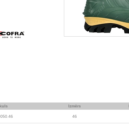
ikuls
Izmērs
0050.46
46