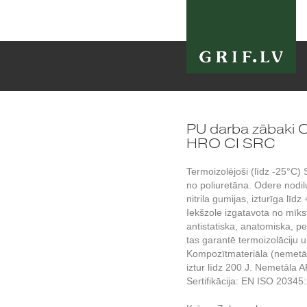
PU darba zābak
HRO CI SRC
Termoizolējoši (līdz -25°C)
no poliuretāna. Odere nodil
nitrila gumijas, izturīga līd
Iekšzole izgatavota no mīks
antistatiska, anatomiska, pe
tas garantē termoizolāciju 
Kompozītmateriāla (nemetāl
iztur līdz 200 J. Nemetāla 
Sertifikācija: EN ISO 20345