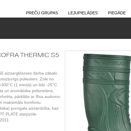
PREČU GRUPAS
LEJUPIELĀDES
PIEGĀDE
i COFRA THERMIC S5
 S5 aizsargklasses darba zābaki
umizturīgs poliesters. Zole no
z +300°C (1 minūti) un līdz -25°C.
ta un aromātiska poliuretāna,
rforēta, pārklāta ar flīsa audumu-
un maksimālu komfortu.
sika) purngala aizsardzība, kas
APT PLATE starpzole.
:2011