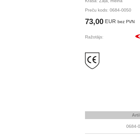
Krāsa: Zaļa, melna
Preču kods:
0684-0050
73,00
EUR
bez PVN
Ražotājs:
Art
0684-