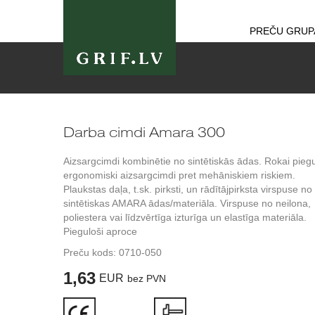
PREČU GRUP
Darba cimdi Amara 300
Aizsargcimdi kombinētie no sintētiskās ādas. Rokai piegu
ergonomiski aizsargcimdi pret mehāniskiem riskiem.
Plaukstas daļa, t.sk. pirksti, un rādītājpirksta virspuse no
sintētiskas AMARA ādas/materiāla. Virspuse no neilona,
poliestera vai līdzvērtīga izturīga un elastīga materiāla.
Pieguloši aproce
Preču kods:
0710-050
1,63
EUR
bez PVN