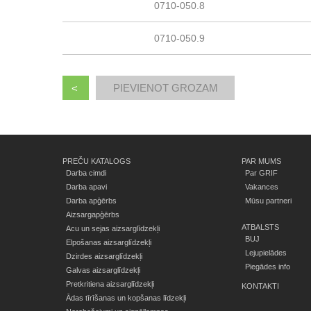
0710-050.8
0710-050.9
<
PREČU KATALOGS
PAR MUMS
Darba cimdi
Par GRIF
Darba apavi
Vakances
Darba apģērbs
Mūsu partneri
Aizsargapģērbs
ATBALSTS
Acu un sejas aizsarglīdzekļi
BUJ
Elpošanas aizsarglīdzekļi
Lejupielādes
Dzirdes aizsarglīdzekļi
Piegādes info
Galvas aizsarglīdzekļi
Pretkritiena aizsarglīdzekļi
KONTAKTI
Ādas tīrīšanas un kopšanas līdzekļi