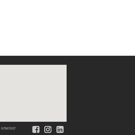
:
67847637