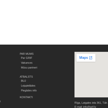
PAR MUMS
Par GRIF
Vakances
Mūsu partneri
ATBALSTS
BUJ
Lejupielādes
Piegādes info
KONTAKTI
i
Rīga, Latgales iela 361, Tālr.
E-mail:
info@grif.lv