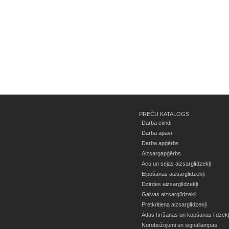
PREČU KATALOGS
Darba cimdi
Darba apavi
Darba apģērbs
Aizsargapģērbs
Acu un sejas aizsarglīdzekļi
Elpošanas aizsarglīdzekļi
Dzirdes aizsarglīdzekļi
Galvas aizsarglīdzekļi
Pretkritiena aizsarglīdzekļi
Ādas tīrīšanas un kopšanas līdzekļ
Norobežojumi un signāllampas