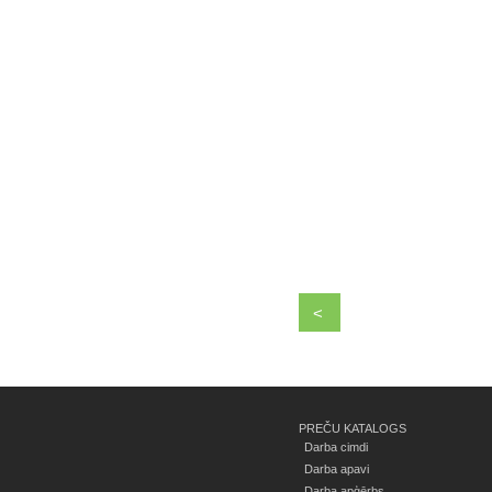
<
PREČU KATALOGS
Darba cimdi
Darba apavi
Darba apģērbs