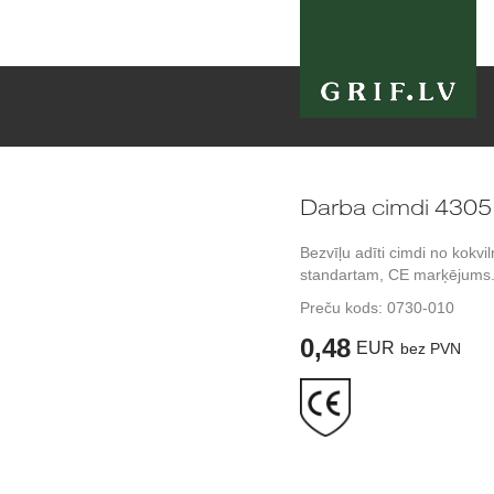
Darba cimdi 4305 
Bezvīļu adīti cimdi no kokviln
standartam, CE marķējums
Preču kods:
0730-010
0,48
EUR
bez PVN