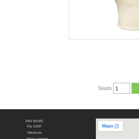
Skaits
PAR MUMS
Par GRIF
Vakances
Mūsu partneri