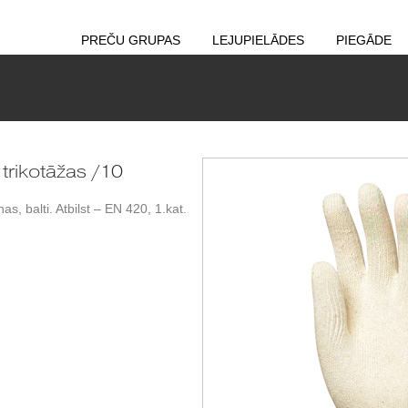
PREČU GRUPAS
LEJUPIELĀDES
PIEGĀDE
trikotāžas /10
as, balti. Atbilst – EN 420, 1.kat.
.