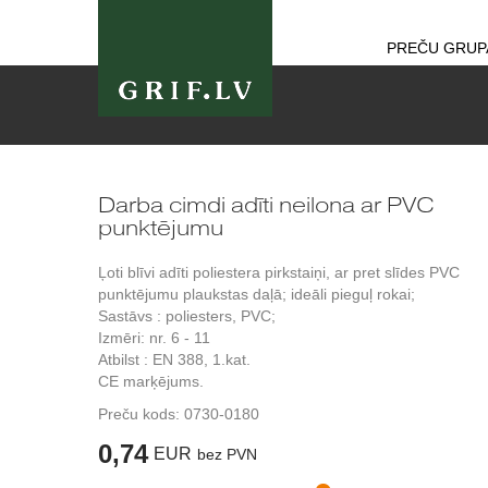
PREČU GRUP
Darba cimdi adīti neilona ar PVC
punktējumu
Ļoti blīvi adīti poliestera pirkstaiņi, ar pret slīdes PVC
punktējumu plaukstas daļā; ideāli pieguļ rokai;
Sastāvs : poliesters, PVC;
Izmēri: nr. 6 - 11
Atbilst : EN 388, 1.kat.
CE marķējums.
Preču kods:
0730-0180
0,74
EUR
bez PVN