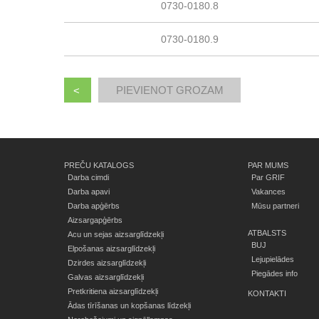
0730-0180.8
0730-0180.9
<
PREČU KATALOGS
PAR MUMS
Darba cimdi
Par GRIF
Darba apavi
Vakances
Darba apģērbs
Mūsu partneri
Aizsargapģērbs
ATBALSTS
Acu un sejas aizsarglīdzekļi
BUJ
Elpošanas aizsarglīdzekļi
Lejupielādes
Dzirdes aizsarglīdzekļi
Piegādes info
Galvas aizsarglīdzekļi
Pretkritiena aizsarglīdzekļi
KONTAKTI
Ādas tīrīšanas un kopšanas līdzekļi