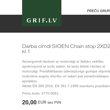
PREČU GRUP
Darba cimdi SIOEN Chain stop 2XD
kl.1
Aizsargcimdi darbam ar motorzāģi ar lielisku veiklību
apvienojumā ar izcilu saķeri, lai ļautu lieliski rīkoties ar
motorzāģi. Pretslīdēšanas ūdensizturīgs gumijas stiprin
nodrošina augstu izturību un saķeri pat visnedrošākajos 
apstākļos.
Atbilst EN 388:2016; EN 381-7:1999 standartu prasībām
Preču kods:
0770-0061
20,00
EUR
bez PVN