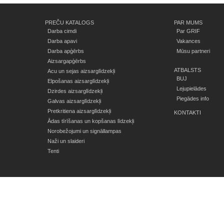
PREČU KATALOGS
PAR MUMS
Darba cimdi
Par GRIF
Darba apavi
Vakances
Darba apģērbs
Mūsu partneri
Aizsargapģērbs
ATBALSTS
Acu un sejas aizsarglīdzekļi
BUJ
Elpošanas aizsarglīdzekļi
Lejupielādes
Dzirdes aizsarglīdzekļi
Piegādes info
Galvas aizsarglīdzekļi
Pretkritiena aizsarglīdzekļi
KONTAKTI
Ādas tīrīšanas un kopšanas līdzekļi
Norobežojumi un signāllampas
Naži un slaideri
Tenti