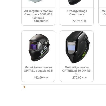
Aizsargstikls maskai
Aizsargvairogs
Me
Clearmaxx 5000.038
Clearmaxx
O
(10 gab.)
140,00
55,70
EUR
EUR
Metināšanas maska
Metinātāja maska
OPTREL vegaview2.5
OPTREL p550 DIN4/9-
13
462,00
270,00
EUR
EUR
1