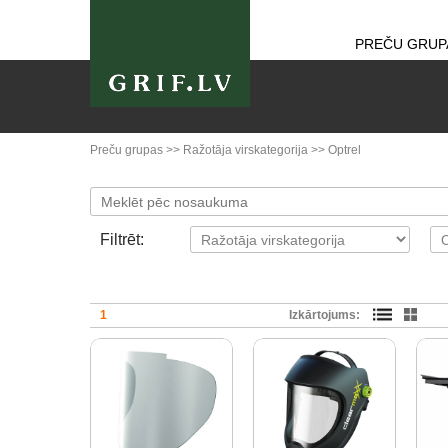
PREČU GRUP
Preču grupas
>>
Ražotāja virskategorija
>>
Optrel
Filtrēt:
1
Izkārtojums: